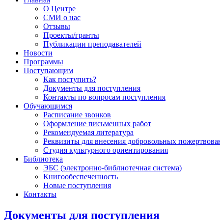
О Центре
СМИ о нас
Отзывы
Проекты/гранты
Публикации преподавателей
Новости
Программы
Поступающим
Как поступить?
Документы для поступления
Контакты по вопросам поступления
Обучающимся
Расписание звонков
Оформление письменных работ
Рекомендуемая литература
Реквизиты для внесения добровольных пожертвова
Студия культурного ориентирования
Библиотека
ЭБС (электронно-библиотечная система)
Книгообеспеченность
Новые поступления
Контакты
Новости
Документы для поступления