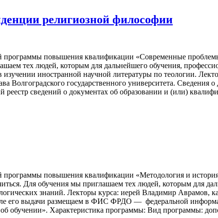
нденции религиозной философии
ной программы повышения квалификации «Современные пробле
ашаем тех людей, которым для дальнейшего обучения, профессио
в изучении иностранной научной литературы по теологии. Лект
ва Волгоградского государственного университета. Сведения о
еестр сведений о документах об образовании и (или) квалифи
ой программы повышения квалификации «Методология и история
иться. Для обучения мы приглашаем тех людей, которым для да
еологических знаний. Лекторы курса: иерей Владимир Аврамов, 
после его выдачи размещаем в ФИС ФРДО — федеральной информ
 об обучении». Характеристика программы: Вид программы: доп