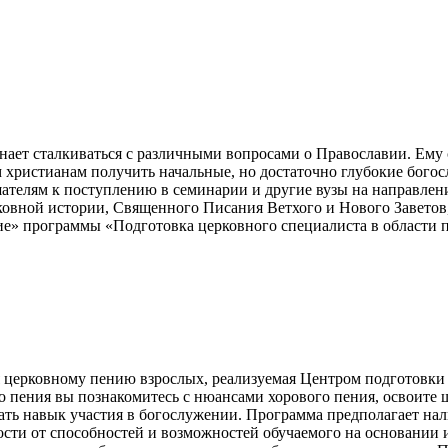
ает сталкиваться с различными вопросами о Православии. Ему с
христианам получить начальные, но достаточно глубокие богосл
ателям к поступлению в семинарии и другие вузы на направлен
рковной истории, Священного Писания Ветхого и Нового Завето
ие» программы «Подготовка церковного специалиста в области 
 церковному пению взрослых, реализуемая Центром подготовки 
о пения вы познакомитесь с нюансами хорового пения, освоите
вать навык участия в богослужении. Программа предполагает н
мости от способностей и возможностей обучаемого на основании