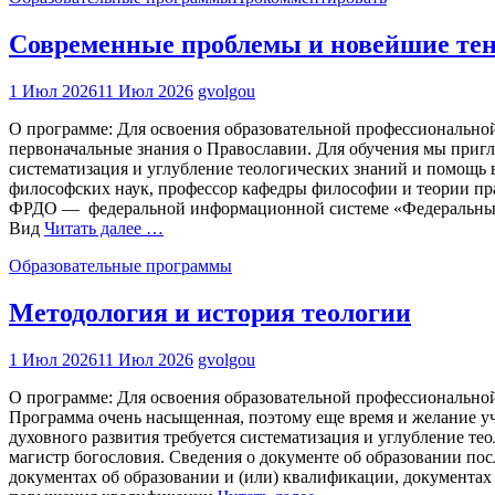
Современные проблемы и новейшие те
1 Июл 2026
11 Июл 2026
gvolgou
О программе: Для освоения образовательной профессиональ
первоначальные знания о Православии. Для обучения мы пригл
систематизация и углубление теологических знаний и помощь 
философских наук, профессор кафедры философии и теории пра
ФРДО — федеральной информационной системе «Федеральный р
Вид
Читать далее …
Образовательные программы
Методология и история теологии
1 Июл 2026
11 Июл 2026
gvolgou
О программе: Для освоения образовательной профессиональн
Программа очень насыщенная, поэтому еще время и желание уч
духовного развития требуется систематизация и углубление т
магистр богословия. Сведения о документе об образовании 
документах об образовании и (или) квалификации, документах