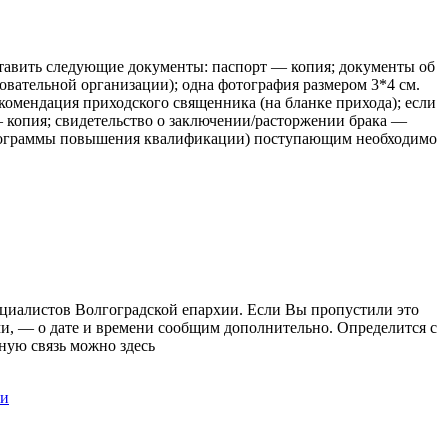
авить следующие документы: паспорт — копия; документы об
зовательной организации); одна фотография размером 3*4 см.
омендация приходского священника (на бланке прихода); если
— копия; свидетельство о заключении/расторжении брака —
(программы повышения квалификации) поступающим необходимо
ециалистов Волгоградской епархии. Если Вы пропустили это
ами, — о дате и времени сообщим дополнительно. Определится с
тную связь можно здесь
ии