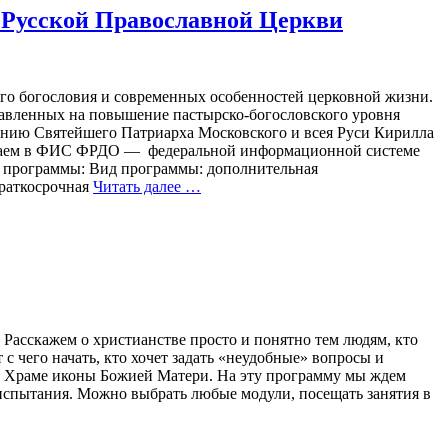
 Русской Православной Церкви
ого богословия и современных особенностей церковной жизни.
вленных на повышение пастырско-богословского уровня
нию Святейшего Патриарха Московского и всея Руси Кирилла
змещаем в ФИС ФРДО — федеральной информационной системе
а программы: Вид программы: дополнительная
раткосрочная
Читать далее …
Расскажем о христианстве просто и понятно тем людям, кто
 с чего начать, кто хочет задать «неудобные» вопросы и
 и Храме иконы Божией Матери. На эту программу мы ждем
 испытания. Можно выбрать любые модули, посещать занятия в