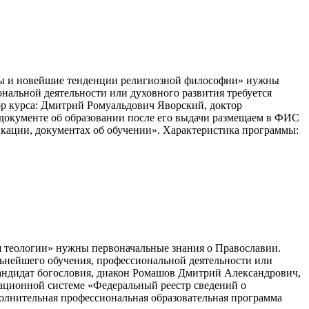
мы и новейшие тенденции религиозной философии» нужны
нальной деятельности или духовного развития требуется
ор курса: Дмитрий Ромуальдович Яворский, доктор
 документе об образовании после его выдачи размещаем в ФИС
кации, документах об обучении». Характеристика программы:
 теологии» нужны первоначальные знания о Православии.
льнейшего обучения, профессиональной деятельности или
кандидат богословия, диакон Ромашов Дмитрий Александрович,
ационной системе «Федеральный реестр сведений о
олнительная профессиональная образовательная программа