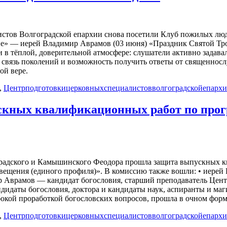
истов Волгоградской епархии снова посетили Клуб пожилых лю
ние» — иерей Владимир Аврамов (03 июня) «Праздник Святой Т
 в тёплой, доверительной атмосфере: слушатели активно задав
я связь поколений и возможность получить ответы от священнос
ой вере.
,
Центрподготовкицерковныхспециалистовволгоградскойепарх
ускных квалификационных работ по прог
градского и Камышинского Феодора прошла защита выпускных к
вещения (единого профиля)». В комиссию также вошли: • иерей
 Аврамов — кандидат богословия, старший преподаватель Центр
идаты богословия, доктора и кандидаты наук, аспиранты и маг
окой проработкой богословских вопросов, прошла в очном фор
,
Центрподготовкицерковныхспециалистовволгоградскойепарх