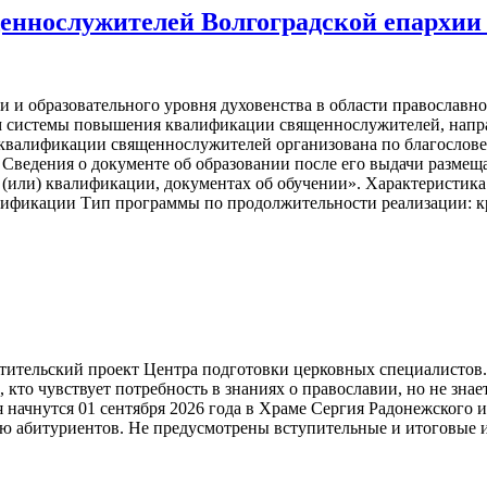
ннослужителей Волгоградской епархии
 и образовательного уровня духовенства в области православн
 системы повышения квалификации священнослужителей, напра
квалификации священнослужителей организована по благослове
а. Сведения о документе об образовании после его выдачи ра
 (или) квалификации, документах об обучении». Характеристик
лификации Тип программы по продолжительности реализации: к
тительский проект Центра подготовки церковных специалистов. 
 кто чувствует потребность в знаниях о православии, но не знает
я начнутся 01 сентября 2026 года в Храме Сергия Радонежского
нию абитуриентов. Не предусмотрены вступительные и итоговые