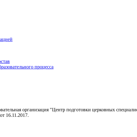
зацией
остав
бразовательного процесса
овательная организация "Центр подготовки церковных специал
т 16.11.2017.