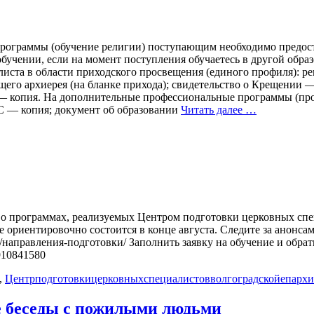
ограммы (обучение религии) поступающим необходимо предост
обучении, если на момент поступления обучаетесь в другой обра
ста в области приходского просвещения (единого профиля): рек
щего архиерея (на бланке прихода); свидетельство о Крещении 
ва — копия. На дополнительные профессиональные программы 
 — копия; документ об образовании
Читать далее …
и о программах, реализуемых Центром подготовки церковных сп
е ориентировочно состоится в конце августа. Следите за анонс
ту/направления-подготовки/ Заполнить заявку на обучение и обра
9910841580
,
Центрподготовкицерковныхспециалистовволгоградскойепарх
е беседы с пожилыми людьми