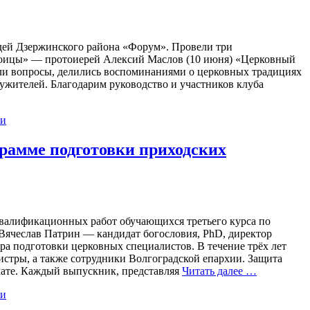
дей Дзержинского района «Форум». Провели три
роицы» — протоиерей Алексий Маслов (10 июня) «Церковный
али вопросы, делились воспоминаниями о церковных традициях
лужителей. Благодарим руководство и участников клуба
ии
рамме подготовки приходских
валификационных работ обучающихся третьего курса по
 Вячеслав Патрин — кандидат богословия, PhD, директор
а подготовки церковных специалистов. В течение трёх лет
истры, а также сотрудники Волгоградской епархии. Защита
мате. Каждый выпускник, представляя
Читать далее …
ии