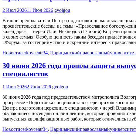
2 Июл 2026
11 Июл 2026
gvolgou
В июне преподаватели Центра подготовки церковных специал
просветительские беседы на темы: «Православное богослуже
календарь» — иерей Илия Неклюдов (17 июня) Встречи прошли
в своих семьях. Особую ценность таким беседам придаёт жива
«Форум» за гостеприимство и искренний интерес к православн
Новости
cerkovcentr34
,
Царицынскийправославныйуниверситет
30 июня 2026 года прошла защита вып
специалистов
1 Июл 2026
2 Июл 2026
gvolgou
30 июня 2026 года под председательством митрополита Волго
программе «Подготовка специалиста в сфере приходского прос
Центра подготовки церковных специалистов; • иерей Владимир
обучающиеся посещали онлайн лекции, которые проводили канд
выпускных квалификационных работ, которые отличались глуб
Новости
cerkovcentr34
,
Царицынскийправославныйуниверситет