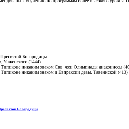
мендованы к обучению по программам более высокого уровня. П
 Пресвятой Богородицы
, Унженского (1444)
Свв. жен Олимпиады диакониссы (40
и Евпраксии девы, Тавеннской (413)
 Пресвятой Богородицы