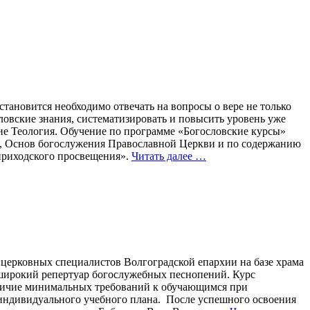
тановится необходимо отвечать на вопросы о вере не только
овские знания, систематизировать и повысить уровень уже
ие Теология. Обучение по программе «Богословские курсы»
в, Основ богослужения Православной Церкви и по содержанию
приходского просвещения».
Читать далее …
церковных специалистов Волгоградской епархии на базе храма
 широкий репертуар богослужебных песнопений. Курс
аличие минимальных требований к обучающимся при
 индивидуального учебного плана. После успешного освоения