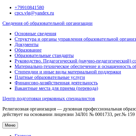
Перейти
+79910841580
к
cpcs.vlg@yandex.ru
содержимому
Сведения об образовательной организации
Основные сведения
Структура и органы управления образовательной органи
Документы
Образование
Образовательные стандарты
Руководство. Педагогический (научно-педагогический) с
Материально-техническое обеспечение и оснащенность о
Стипендии и иные виды материальной поддержки
Платные образовательные услуги
Финансово-хозяйственная деятельность
Вакантные места для приема (перевода)
Центр подготовки церковных специалистов
Религиозная организация — духовная профессиональная образ
действует на основании лицензии 34Л01 № 0001733, рег.№ 159 о
Меню
Главная