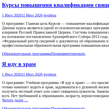
Курсы повышения квалификации свяще
1 Июл 2026
11 Июл 2026
gvolgou
О программе: Главная цель Курсов — повышение квалификации
Данные курсы являются одной из основополагающих программ
клириков Русской Православной Церкви. Система повышения 
на основании постановления Архиерейского Собора 2013 год
«Федеральный реестр сведений о документах об образовании и
профессиональная образовательная программа повышения ква
Образовательные программы
Прокомментировать
Я иду в храм
1 Июл 2026
11 Июл 2026
gvolgou
О программе: Учебная программа «Я иду в храм» — это просве
только начинает ходить в храм, задумываться о духовной жизни,
получить честный ответ или совет священнослужителя. Заняти
всех. Нет требований к образованию, возрасту, вероисповеда
Читать далее …
Образовательные программы
Прокомментировать