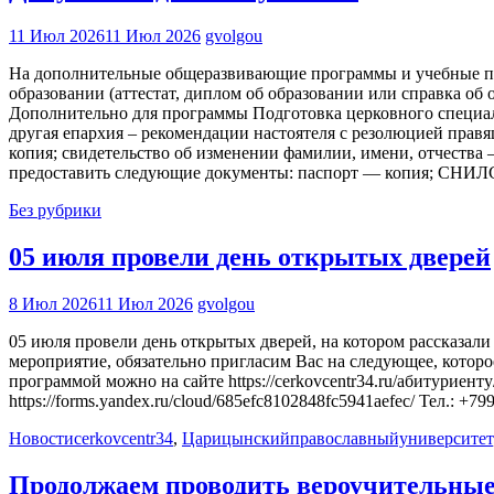
11 Июл 2026
11 Июл 2026
gvolgou
На дополнительные общеразвивающие программы и учебные пр
образовании (аттестат, диплом об образовании или справка об 
Дополнительно для программы Подготовка церковного специали
другая епархия – рекомендации настоятеля с резолюцией правя
копия; свидетельство об изменении фамилии, имени, отчест
предоставить следующие документы: паспорт — копия; СНИЛС
Без рубрики
05 июля провели день открытых дверей
8 Июл 2026
11 Июл 2026
gvolgou
05 июля провели день открытых дверей, на котором рассказал
мероприятие, обязательно пригласим Вас на следующее, которо
программой можно на сайте https://cerkovcentr34.ru/абитуриен
https://forms.yandex.ru/cloud/685efc8102848fc5941aefec/ Тел.: +7
Новости
cerkovcentr34
,
Царицынскийправославныйуниверситет
Продолжаем проводить вероучительны