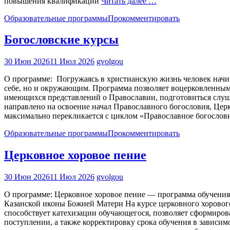
повышения квалификации
Читать далее …
Образовательные программы
Прокомментировать
Богословские курсы
30 Июн 2026
11 Июл 2026
gvolgou
О программе: Погружаясь в христианскую жизнь человек начин
себе, но и окружающим. Программа позволяет воцерковленным 
имеющихся представлений о Православии, подготовиться слуш
направлено на освоение начал Православного богословия, Це
максимально перекликается с циклом «Православное богослов
Образовательные программы
Прокомментировать
Церковное хоровое пение
30 Июн 2026
11 Июл 2026
gvolgou
О программе: Церковное хоровое пение — программа обучения
Казанской иконы Божией Матери На курсе церковного хоровог
способствует катехизации обучающегося, позволяет сформиро
поступлении, а также корректировку срока обучения в зависи