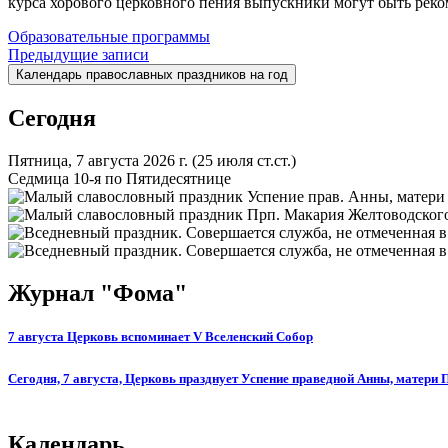
курса хорового церковного пения выпускники могут быть реко
Образовательные программы
Навигация
Предыдущие записи
Календарь православных праздников на год
по
записям
Сегодня
Пятница, 7 августа 2026 г.
(25 июля ст.ст.)
Седмица 10-я по Пятидесятнице
Успение прав. Анны, матери
Прп. Макария Желтоводского
Журнал "Фома"
7 августа Церковь вспоминает V Вселенский Собор
Сегодня, 7 августа, Церковь празднует Успение праведной Анны, матери
Календарь