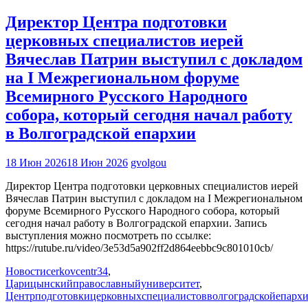
Директор Центра подготовки
церковных специалистов иерей
Вячеслав Патрин выступил с докладом
на I Межрегиональном форуме
Всемирного Русского Народного
собора, который сегодня начал работу
в Волгоградской епархии
18 Июн 2026
18 Июн 2026
gvolgou
Директор Центра подготовки церковных специалистов иерей
Вячеслав Патрин выступил с докладом на I Межрегиональном
форуме Всемирного Русского Народного собора, который
сегодня начал работу в Волгоградской епархии. Запись
выступления можно посмотреть по ссылке:
https://rutube.ru/video/3e53d5a902ff2d864eebbc9c801010cb/
Новости
cerkovcentr34
,
Царицынскийправославныйуниверситет
,
Центрподготовкицерковныхспециалистовволгоградскойепарх