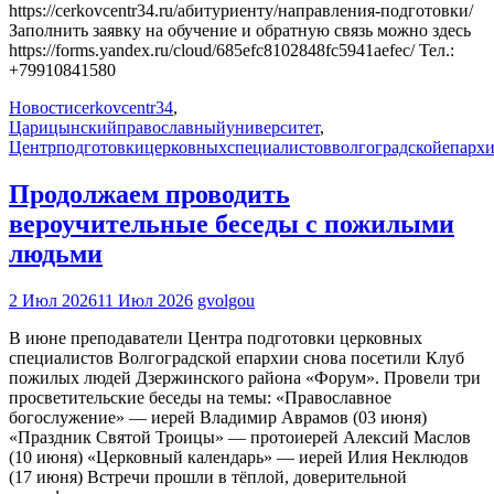
https://cerkovcentr34.ru/абитуриенту/направления-подготовки/
Заполнить заявку на обучение и обратную связь можно здесь
https://forms.yandex.ru/cloud/685efc8102848fc5941aefec/ Тел.:
+79910841580
Новости
cerkovcentr34
,
Царицынскийправославныйуниверситет
,
Центрподготовкицерковныхспециалистовволгоградскойепарх
Продолжаем проводить
вероучительные беседы с пожилыми
людьми
2 Июл 2026
11 Июл 2026
gvolgou
В июне преподаватели Центра подготовки церковных
специалистов Волгоградской епархии снова посетили Клуб
пожилых людей Дзержинского района «Форум». Провели три
просветительские беседы на темы: «Православное
богослужение» — иерей Владимир Аврамов (03 июня)
«Праздник Святой Троицы» — протоиерей Алексий Маслов
(10 июня) «Церковный календарь» — иерей Илия Неклюдов
(17 июня) Встречи прошли в тёплой, доверительной