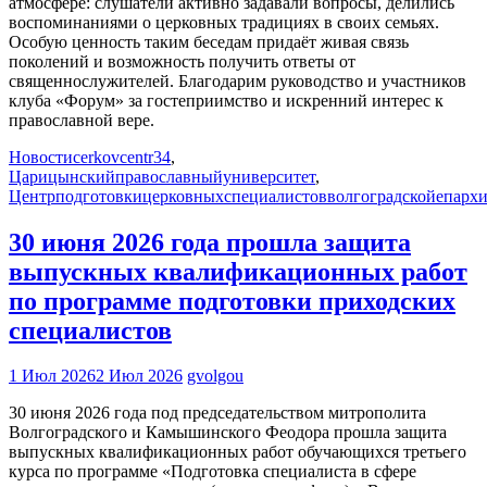
атмосфере: слушатели активно задавали вопросы, делились
воспоминаниями о церковных традициях в своих семьях.
Особую ценность таким беседам придаёт живая связь
поколений и возможность получить ответы от
священнослужителей. Благодарим руководство и участников
клуба «Форум» за гостеприимство и искренний интерес к
православной вере.
Новости
cerkovcentr34
,
Царицынскийправославныйуниверситет
,
Центрподготовкицерковныхспециалистовволгоградскойепарх
30 июня 2026 года прошла защита
выпускных квалификационных работ
по программе подготовки приходских
специалистов
1 Июл 2026
2 Июл 2026
gvolgou
30 июня 2026 года под председательством митрополита
Волгоградского и Камышинского Феодора прошла защита
выпускных квалификационных работ обучающихся третьего
курса по программе «Подготовка специалиста в сфере