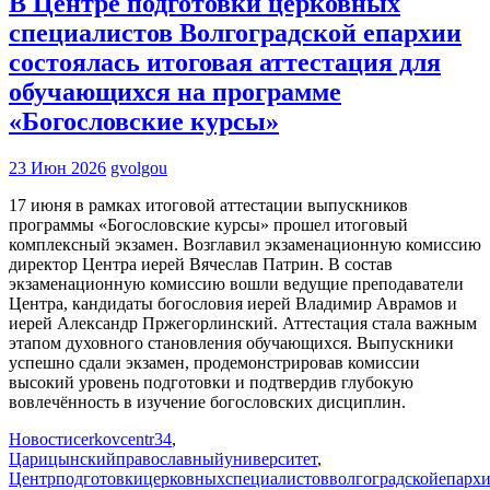
В Центре подготовки церковных
специалистов Волгоградской епархии
состоялась итоговая аттестация для
обучающихся на программе
«Богословские курсы»
23 Июн 2026
gvolgou
17 июня в рамках итоговой аттестации выпускников
программы «Богословские курсы» прошел итоговый
комплексный экзамен. Возглавил экзаменационную комиссию
директор Центра иерей Вячеслав Патрин. В состав
экзаменационную комиссию вошли ведущие преподаватели
Центра, кандидаты богословия иерей Владимир Аврамов и
иерей Александр Пржегорлинский. Аттестация стала важным
этапом духовного становления обучающихся. Выпускники
успешно сдали экзамен, продемонстрировав комиссии
высокий уровень подготовки и подтвердив глубокую
вовлечённость в изучение богословских дисциплин.
Новости
cerkovcentr34
,
Царицынскийправославныйуниверситет
,
Центрподготовкицерковныхспециалистовволгоградскойепарх