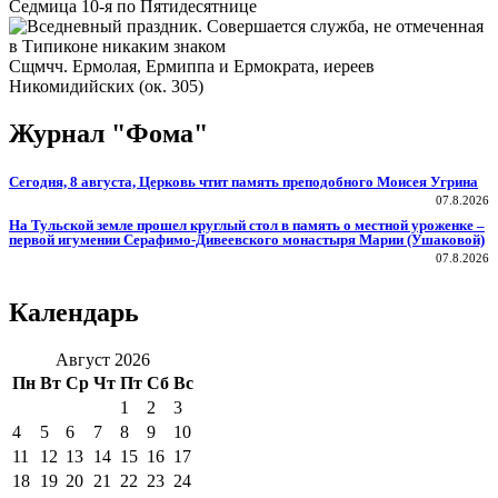
Седмица 10-я по Пятидесятнице
Сщмчч. Ермолая, Ермиппа и Ермократа, иереев
Никомидийских (ок. 305)
Журнал "Фома"
Сегодня, 8 августа, Церковь чтит память преподобного Моисея Угрина
07.8.2026
На Тульской земле прошел круглый стол в память о местной уроженке –
первой игумении Серафимо-Дивеевского монастыря Марии (Ушаковой)
07.8.2026
Календарь
Август 2026
Пн
Вт
Ср
Чт
Пт
Сб
Вс
1
2
3
4
5
6
7
8
9
10
11
12
13
14
15
16
17
18
19
20
21
22
23
24