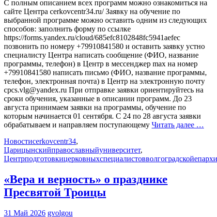
С полным описанием всех программ можно ознакомиться на
сайте Центра cerkovcentr34.ru/ Заявку на обучение по
выбранной программе можно оставить одним из следующих
способов: заполнить форму по ссылке
https://forms.yandex.ru/cloud/685efc8102848fc5941aefec
позвонить по номеру +79910841580 и оставить заявку устно
специалисту Центра написать сообщение (ФИО, название
программы, телефон) в Центр в мессенджер max на номер
+79910841580 написать письмо (ФИО, название программы,
телефон, электронная почта) в Центр на электронную почту
cpcs.vlg@yandex.ru При отправке заявки ориентируйтесь на
сроки обучения, указанные в описании программ. До 23
августа принимаем заявки на программы, обучение по
которым начинается 01 сентября. С 24 по 28 августа заявки
обрабатываем и направляем поступающему
Читать далее …
Новости
cerkovcentr34
,
Царицынскийправославныйуниверситет
,
Центрподготовкицерковныхспециалистовволгоградскойепарх
«Вера и верность» о празднике
Пресвятой Троицы
31 Май 2026
gvolgou