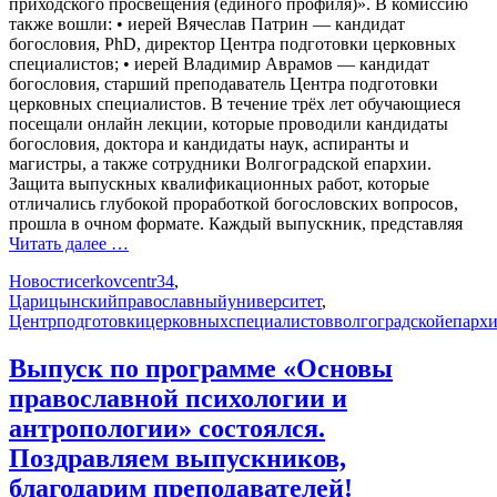
приходского просвещения (единого профиля)». В комиссию
также вошли: • иерей Вячеслав Патрин — кандидат
богословия, PhD, директор Центра подготовки церковных
специалистов; • иерей Владимир Аврамов — кандидат
богословия, старший преподаватель Центра подготовки
церковных специалистов. В течение трёх лет обучающиеся
посещали онлайн лекции, которые проводили кандидаты
богословия, доктора и кандидаты наук, аспиранты и
магистры, а также сотрудники Волгоградской епархии.
Защита выпускных квалификационных работ, которые
отличались глубокой проработкой богословских вопросов,
прошла в очном формате. Каждый выпускник, представляя
Читать далее …
Новости
cerkovcentr34
,
Царицынскийправославныйуниверситет
,
Центрподготовкицерковныхспециалистовволгоградскойепарх
Выпуск по программе «Основы
православной психологии и
антропологии» состоялся.
Поздравляем выпускников,
благодарим преподавателей!