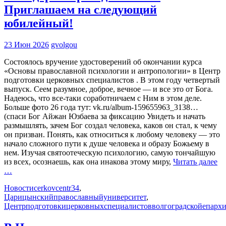
Приглашаем на следующий
юбилейный!
23 Июн 2026
gvolgou
Состоялось вручение удостоверений об окончании курса
«Основы православной психологии и антропологии» в Центр
подготовки церковных специалистов . В этом году четвертый
выпуск. Сеем разумное, доброе, вечное — и все это от Бога.
Надеюсь, что все-таки соработничаем с Ним в этом деле.
Больше фото 26 года тут: vk.ru/album-159655963_3138…
(спаси Бог Айжан Юзбаева за фиксацию Увидеть и начать
размышлять, зачем Бог создал человека, каков он стал, к чему
он призван. Понять, как относиться к любому человеку — это
начало сложного пути к душе человека и образу Божьему в
нем. Изучая святоотеческую психологию, самую тончайшую
из всех, осознаешь, как она инакова этому миру,
Читать далее
…
Новости
cerkovcentr34
,
Царицынскийправославныйуниверситет
,
Центрподготовкицерковныхспециалистовволгоградскойепарх