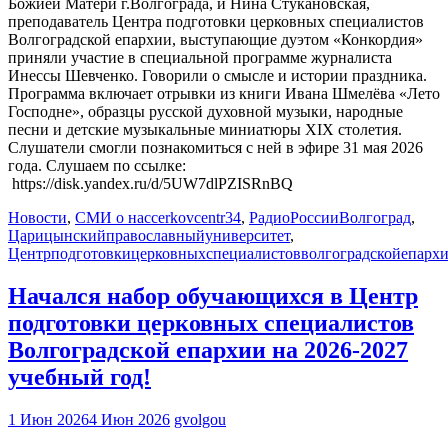
Божией Матери г.Волгограда, и Нина Стукановская,
преподаватель Центра подготовки церковных специалистов
Волгоградской епархии, выступающие дуэтом «Конкордия»
приняли участие в специальной программе журналиста
Инессы Шевченко. Говорили о смысле и истории праздника.
Программа включает отрывки из книги Ивана Шмелёва «Лето
Господне», образцы русской духовной музыки, народные
песни и детские музыкальные миниатюры XIX столетия.
Слушатели смогли познакомиться с ней в эфире 31 мая 2026
года. Слушаем по ссылке:
https://disk.yandex.ru/d/5UW7dlPZISRnBQ
Новости
,
СМИ о нас
cerkovcentr34
,
РадиоРоссииВолгоград
,
Царицынскийправославныйуниверситет
,
Центрподготовкицерковныхспециалистовволгоградскойепарх
Начался набор обучающихся в Центр
подготовки церковных специалистов
Волгоградской епархии на 2026-2027
учебный год!
1 Июн 2026
4 Июн 2026
gvolgou