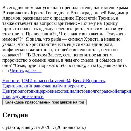
В сегодняшнем выпуске наш преподаватель, настоятель храма
Воздвижения Креста Господня, г. Волгограда иерей Владимир
Аврамов, рассказывает о празднике Пресвятой Троицы, а
также отвечает на вопросы зрителей: «Почему на Троицу
принято надевать одежду зеленого цвета, что символизирует
этот цвет в Православии?», Что значит выражение: “служить
мамоне”?”, Я знала, что рыба — символ Христа, а недавно
узнала, что в христианстве есть еще символ единорога,
мифического животного, это действительно так, и что он
означает?”, “В Ветхом Завете, есть непонятное многим
пророчество о семени жены, в чем его смысл, и сбылось ли
оно? “Семя, будет поражать тебя в голову, а ты будешь жалить
его
Читать далее …
Новости
,
СМИ о нас
cerkovcentr34
,
ВераИВерность
,
Царицынскийправославныйуниверситет
,
Центрподготовкицерковныхспециалистовволгоградскойепарх
Навигация
Предыдущие записи
Календарь православных праздников на год
по
записям
Сегодня
Суббота, 8 августа 2026 г.
(26 июля ст.ст.)