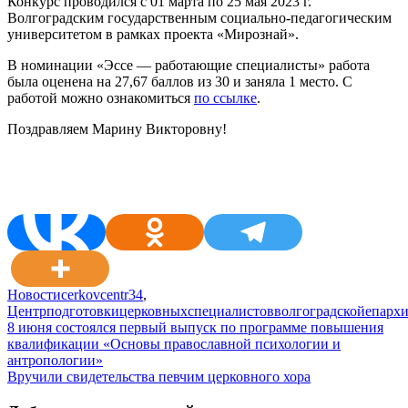
Конкурс проводился c 01 марта по 25 мая 2023 г.
Волгоградским государственным социально-педагогическим
университетом в рамках проекта «Мирознай».
В номинации «Эссе — работающие специалисты» работа
была оценена на 27,67 баллов из 30 и заняла 1 место. С
работой можно ознакомиться
по ссылке
.
Поздравляем Марину Викторовну!
Новости
cerkovcentr34
,
Центрподготовкицерковныхспециалистовволгоградскойепарх
Навигация
8 июня состоялся первый выпуск по программе повышения
квалификации «Основы православной психологии и
по
антропологии»
записям
Вручили свидетельства певчим церковного хора