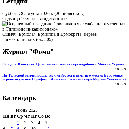
Сегодня
Суббота, 8 августа 2026 г.
(26 июля ст.ст.)
Седмица 10-я по Пятидесятнице
Сщмчч. Ермолая, Ермиппа и Ермократа, иереев
Никомидийских (ок. 305)
Журнал "Фома"
Сегодня, 8 августа, Церковь чтит память преподобного Моисея Угрина
07.8.2026
На Тульской земле прошел круглый стол в память о местной уроженке –
первой игумении Серафимо-Дивеевского монастыря Марии (Ушаковой)
07.8.2026
Календарь
Июнь 2023
Пн
Вт
Ср
Чт
Пт
Сб
Вс
1
2
3
4
5
6
7
8
9
10
11
12