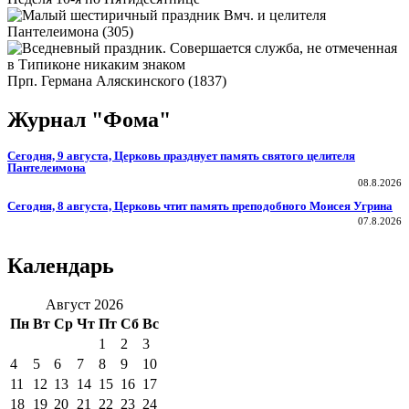
Вмч. и целителя
Пантелеимона (305)
Прп. Германа Аляскинского (1837)
Журнал "Фома"
Сегодня, 9 августа, Церковь празднует память святого целителя
Пантелеимона
08.8.2026
Сегодня, 8 августа, Церковь чтит память преподобного Моисея Угрина
07.8.2026
Календарь
Август 2026
Пн
Вт
Ср
Чт
Пт
Сб
Вс
1
2
3
4
5
6
7
8
9
10
11
12
13
14
15
16
17
18
19
20
21
22
23
24