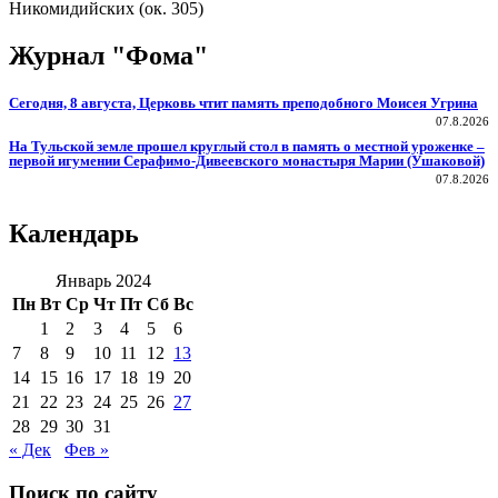
Никомидийских (ок. 305)
Журнал "Фома"
Сегодня, 8 августа, Церковь чтит память преподобного Моисея Угрина
07.8.2026
На Тульской земле прошел круглый стол в память о местной уроженке –
первой игумении Серафимо-Дивеевского монастыря Марии (Ушаковой)
07.8.2026
Календарь
Январь 2024
Пн
Вт
Ср
Чт
Пт
Сб
Вс
1
2
3
4
5
6
7
8
9
10
11
12
13
14
15
16
17
18
19
20
21
22
23
24
25
26
27
28
29
30
31
« Дек
Фев »
Поиск по сайту