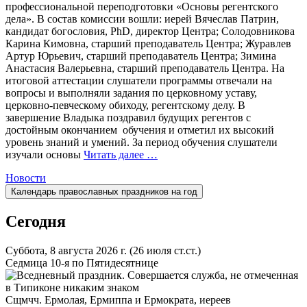
профессиональной переподготовки «Основы регентского
дела». В состав комиссии вошли: иерей Вячеслав Патрин,
кандидат богословия, PhD, директор Центра; Солодовникова
Карина Кимовна, старший преподаватель Центра; Журавлев
Артур Юрьевич, старший преподаватель Центра; Зимина
Анастасия Валерьевна, старший преподаватель Центра. На
итоговой аттестации слушатели программы отвечали на
вопросы и выполняли задания по церковному уставу,
церковно-певческому обиходу, регентскому делу. В
завершение Владыка поздравил будущих регентов с
достойным окончанием обучения и отметил их высокий
уровень знаний и умений. За период обучения слушатели
изучали основы
Читать далее …
Новости
Календарь православных праздников на год
Сегодня
Суббота, 8 августа 2026 г.
(26 июля ст.ст.)
Седмица 10-я по Пятидесятнице
Сщмчч. Ермолая, Ермиппа и Ермократа, иереев