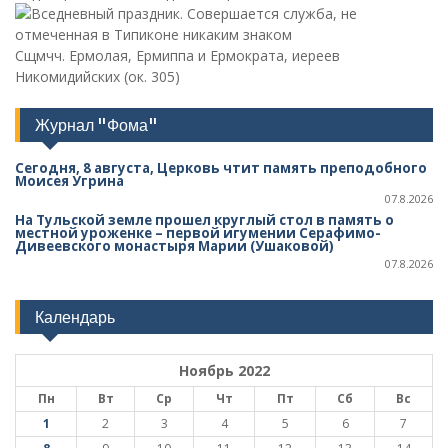
Сщмчч. Ермолая, Ермиппа и Ермократа, иереев
Никомидийских (ок. 305)
Журнал "Фома"
Сегодня, 8 августа, Церковь чтит память преподобного
Моисея Угрина
07.8.2026
На Тульской земле прошел круглый стол в память о
местной уроженке – первой игумении Серафимо-
Дивеевского монастыря Марии (Ушаковой)
07.8.2026
Календарь
Ноябрь 2022
Пн
Вт
Ср
Чт
Пт
Сб
Вс
1
2
3
4
5
6
7