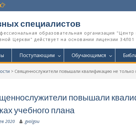
вных специалистов
офессиональная образовательная организация "Центр 
ной Церкви" действует на основании лицензии 34Л01 №
мы
Поступающим
Обучающимся
Библ
ости
>
Священнослужители повышали квалификацию не только в
щеннослужители повышали квалиф
ках учебного плана
ев 2020
gvolgou