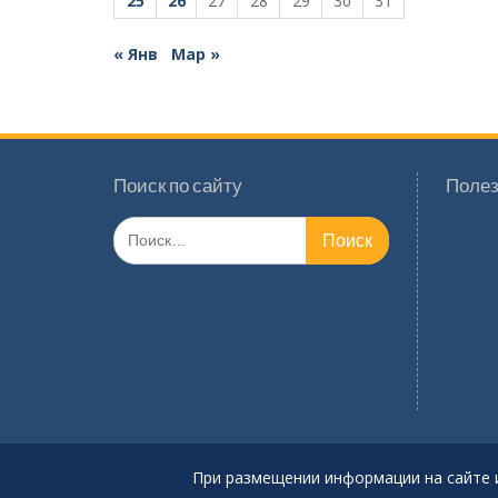
25
26
27
28
29
30
31
« Янв
Мар »
Поиск по сайту
Полез
Поиск
по:
При размещении информации на сайте 