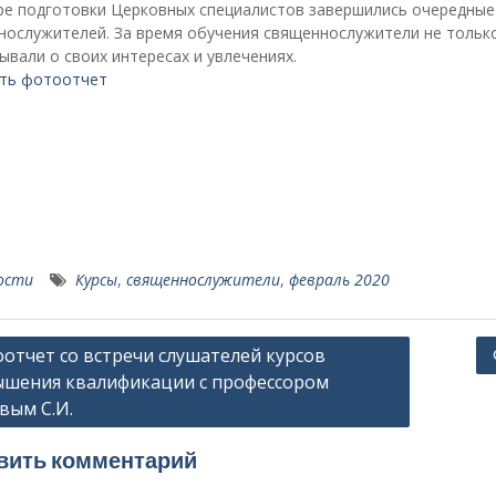
ре подготовки Церковных специалистов завершились очередные
ослужителей. За время обучения священнослужители не только 
ывали о своих интересах и увлечениях.
ть фотоотчет
ости
Курсы
,
священнослужители
,
февраль 2020
ация
отчет со встречи слушателей курсов
шения квалификации с профессором
вым С.И.
сям
вить комментарий