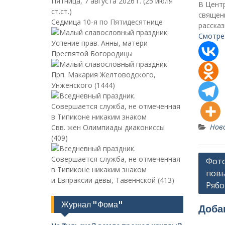
Пятница, 7 августа 2026 г.
(25 июля
В Цент
ст.ст.)
священн
Седмица 10-я по Пятидесятнице
рассказ
Смотре
Успение прав. Анны, матери
Пресвятой Богородицы
Прп. Макария Желтоводского,
Унженского (1444)
Нов
Свв. жен Олимпиады диакониссы
(409)
Навиг
Фото
повы
по
и Евпраксии девы, Тавеннской (413)
Рябо
запи
Журнал "Фома"
Доба