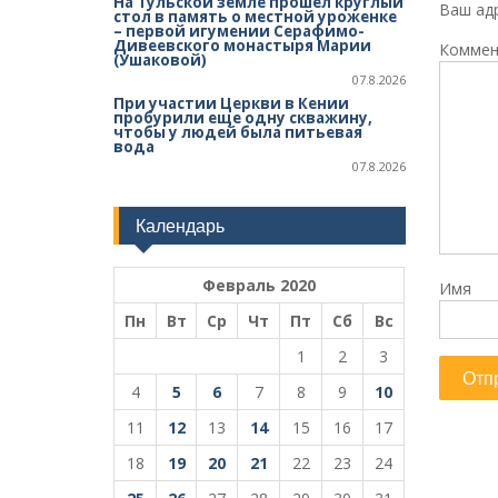
На Тульской земле прошел круглый
Ваш адр
стол в память о местной уроженке
– первой игумении Серафимо-
Дивеевского монастыря Марии
Коммен
(Ушаковой)
07.8.2026
При участии Церкви в Кении
пробурили еще одну скважину,
чтобы у людей была питьевая
вода
07.8.2026
Календарь
Февраль 2020
Имя
Пн
Вт
Ср
Чт
Пт
Сб
Вс
1
2
3
4
5
6
7
8
9
10
11
12
13
14
15
16
17
18
19
20
21
22
23
24