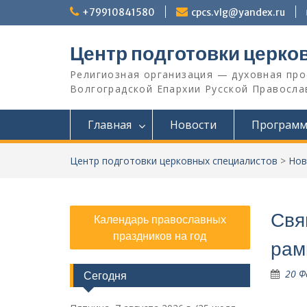
Перейти
+79910841580
cpcs.vlg@yandex.ru
к
содержимому
Центр подготовки церко
Религиозная организация — духовная пр
Волгоградской Eпархии Русской Православ
Главная
Новости
Програм
Центр подготовки церковных специалистов
>
Нов
Свя
Календарь православных
праздников на год
рам
20 Ф
Сегодня