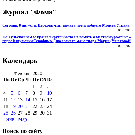
Журнал "Фома"
Сегодня, 8 августа, Церковь чтит память преподобного Моисея Угрина
07.8.2026
На Тульской земле прошел круглый стол в память о местной уроженке –
первой игумении Серафимо-Дивеевского монастыря Марии (Ушаковой)
07.8.2026
Календарь
Февраль 2020
Пн
Вт
Ср
Чт
Пт
Сб
Вс
1
2
3
4
5
6
7
8
9
10
11
12
13
14
15
16
17
18
19
20
21
22
23
24
25
26
27
28
29
30
31
« Янв
Мар »
Поиск по сайту