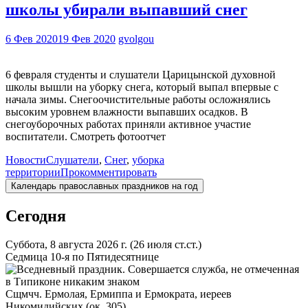
школы убирали выпавший снег
6 Фев 2020
19 Фев 2020
gvolgou
6 февраля студенты и слушатели Царицынской духовной
школы вышли на уборку снега, который выпал впервые с
начала зимы. Снегоочистительные работы осложнялись
высоким уровнем влажности выпавших осадков. В
снегоуборочных работах приняли активное участие
воспитатели. Смотреть фотоотчет
Новости
Слушатели
,
Снег
,
уборка
территории
Прокомментировать
Календарь православных праздников на год
Сегодня
Суббота, 8 августа 2026 г.
(26 июля ст.ст.)
Седмица 10-я по Пятидесятнице
Сщмчч. Ермолая, Ермиппа и Ермократа, иереев
Никомидийских (ок. 305)