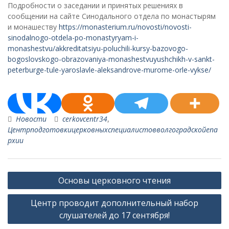
Подробности о заседании и принятых решениях в
сообщении на сайте Синодального отдела по монастырям
и монашеству
https://monasterium.ru/novosti/novosti-
sinodalnogo-otdela-po-monastyryam-i-
monashestvu/akkreditatsiyu-poluchili-kursy-bazovogo-
bogoslovskogo-obrazovaniya-monashestvuyushchikh-v-sankt-
peterburge-tule-yaroslavle-aleksandrove-murome-orle-vykse/
Новости
cerkovcentr34
,
Центрподготовкицерковныхспециалистовволгоградскойепа
рхии
Навигация
Основы церковного чтения
по
Центр проводит дополнительный набор
записям
слушателей до 17 сентября!