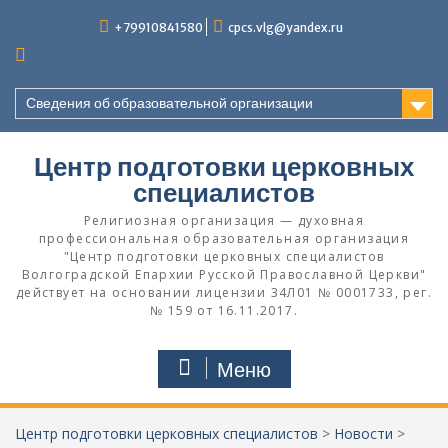
Перейти
+79910841580
cpcs.vlg@yandex.ru
к
содержимому
Сведения об образовательной организации
Центр подготовки церковных
специалистов
Религиозная организация — духовная
профессиональная образовательная организация
"Центр подготовки церковных специалистов
Волгоградской Eпархии Русской Православной Церкви"
действует на основании лицензии 34Л01 № 0001733, рег.
№ 159 от 16.11.2017.
Меню
Центр подготовки церковных специалистов
>
Новости
>