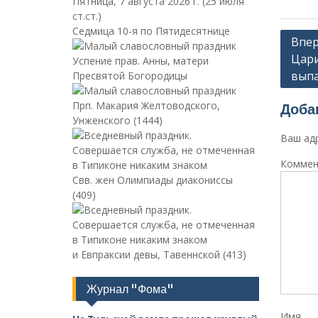
Пятница, 7 августа 2026 г.
(25 июля
ст.ст.)
Седмица 10-я по Пятидесятнице
Навиг
Впер
Цари
по
Успение прав. Анны, матери
выпа
Пресвятой Богородицы
запи
Прп. Макария Желтоводского,
Доба
Унженского (1444)
Ваш адр
Коммен
Свв. жен Олимпиады диакониссы
(409)
и Евпраксии девы, Тавеннской (413)
Журнал "Фома"
Имя