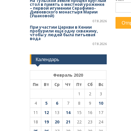
На Тульской земле прошел круглый
стол в память о местной уроженке
– первой игумении Серафимо-
Дивеевского монастыря Марии
(Ушаковой)
07.8.2026
При участии Церкви в Кении
пробурили еще одну скважину,
чтобы у людей была питьевая
вода
07.8.2026
Календарь
Февраль 2020
Пн
Вт
Ср
Чт
Пт
Сб
Вс
1
2
3
4
5
6
7
8
9
10
11
12
13
14
15
16
17
18
19
20
21
22
23
24