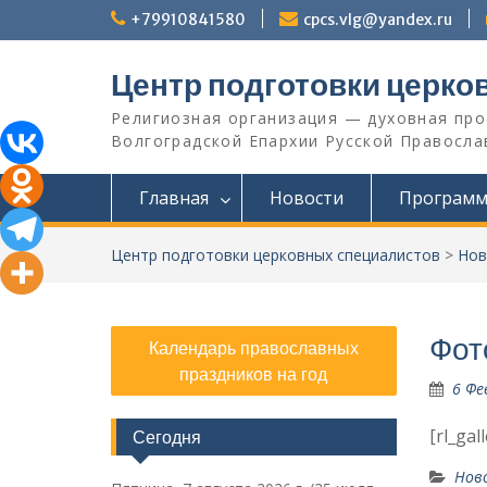
Перейти
+79910841580
cpcs.vlg@yandex.ru
к
содержимому
Центр подготовки церко
Религиозная организация — духовная пр
Волгоградской Eпархии Русской Православ
Главная
Новости
Програм
Центр подготовки церковных специалистов
>
Нов
Фот
Календарь православных
праздников на год
6 Фе
[rl_gal
Сегодня
Нов