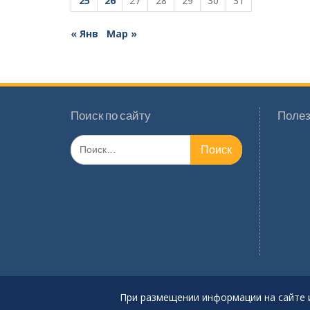
25
26
27
28
29
30
31
« Янв
Мар »
Поиск по сайту
Полез
Поиск
по:
При размещении информации на сайте 