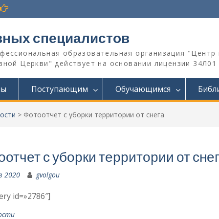
вных специалистов
офессиональная образовательная организация "Центр 
ной Церкви" действует на основании лицензии 34Л01 №
мы
Поступающим
Обучающимся
Библ
ости
>
Фотоотчет с уборки территории от снега
оотчет с уборки территории от сне
в 2020
gvolgou
lery id=»2786″]
ости