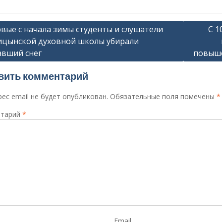
ация
вые с начала зимы студенты и слушатели
С 1
цынской духовной школы убирали
вший снег
повыше
сям
вить комментарий
ес email не будет опубликован.
Обязательные поля помечены
*
тарий
*
Email