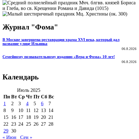
Мчч. блгвв. князей Бориса
и Глеба, во св. Крещении Романа и Давида (1015)
Мц. Христины (ок. 300)
Журнал "Фома"
В Москве завершена реставрация храма XVI века, который дал
название улице Ильинка
06.8.2026
Семейному познавательному изданию «Вера и Фома» 10 лет!
06.8.2026
Календарь
Июль 2025
Пн
Вт
Ср
Чт
Пт
Сб
Вс
1
2
3
4
5
6
7
8
9
10
11
12
13
14
15
16
17
18
19
20
21
22
23
24
25
26
27
28
29
30
« Июн
Сен »