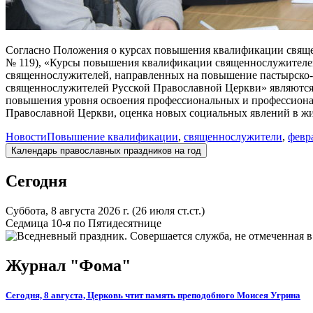
Согласно Положения о курсах повышения квалификации свяще
№ 119), «Курсы повышения квалификации священнослужителе
священнослужителей, направленных на повышение пастырско-
священнослужителей Русской Православной Церкви» являются: 
повышения уровня освоения профессиональных и профессиона
Православной Церкви, оценка новых социальных явлений в жи
Новости
Повышение квалификации
,
священнослужители
,
февр
Календарь православных праздников на год
Сегодня
Суббота, 8 августа 2026 г.
(26 июля ст.ст.)
Седмица 10-я по Пятидесятнице
Журнал "Фома"
Сегодня, 8 августа, Церковь чтит память преподобного Моисея Угрина