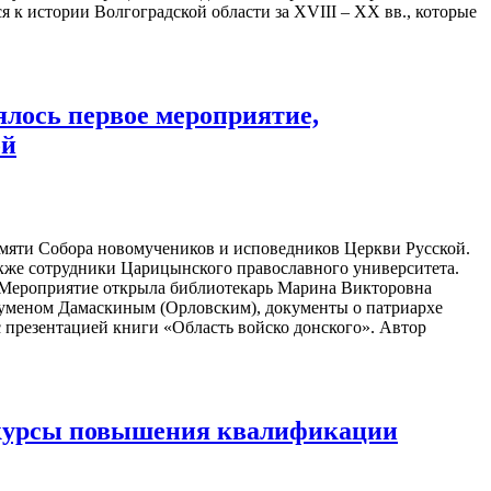
 к истории Волгоградской области за XVIII – XX вв., которые
ялось первое мероприятие,
ой
амяти Собора новомучеников и исповедников Церкви Русской.
акже сотрудники Царицынского православного университета.
. Мероприятие открыла библиотекарь Марина Викторовна
гуменом Дамаскиным (Орловским), документы о патриархе
с презентацией книги «Область войско донского». Автор
т курсы повышения квалификации