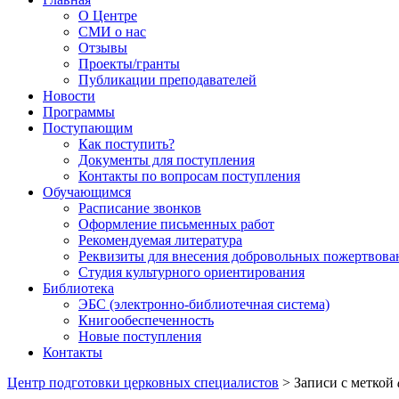
О Центре
СМИ о нас
Отзывы
Проекты/гранты
Публикации преподавателей
Новости
Программы
Поступающим
Как поступить?
Документы для поступления
Контакты по вопросам поступления
Обучающимся
Расписание звонков
Оформление письменных работ
Рекомендуемая литература
Реквизиты для внесения добровольных пожертвова
Студия культурного ориентирования
Библиотека
ЭБС (электронно-библиотечная система)
Книгообеспеченность
Новые поступления
Контакты
Центр подготовки церковных специалистов
>
Записи с меткой