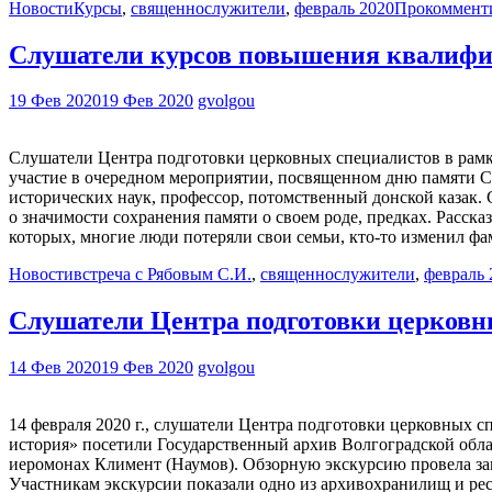
Новости
Курсы
,
священнослужители
,
февраль 2020
Прокоммент
Слушатели курсов повышения квалифик
19 Фев 2020
19 Фев 2020
gvolgou
Слушатели Центра подготовки церковных специалистов в рам
участие в очередном мероприятии, посвященном дню памяти С
исторических наук, профессор, потомственный донской казак.
о значимости сохранения памяти о своем роде, предках. Расск
которых, многие люди потеряли свои семьи, кто-то изменил ф
Новости
встреча с Рябовым С.И.
,
священнослужители
,
февраль 
Слушатели Центра подготовки церковны
14 Фев 2020
19 Фев 2020
gvolgou
14 февраля 2020 г., слушатели Центра подготовки церковных
история» посетили Государственный архив Волгоградской обла
иеромонах Климент (Наумов). Обзорную экскурсию провела зам
Участникам экскурсии показали одно из архивохранилищ и ре