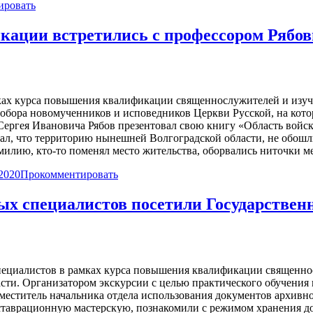
ировать
ации встретились с профессором Рябов
ках курса повышения квалификации священнослужителей и изу
обора новомученников и исповедников Церкви Русской, на кото
 Сергея Ивановича Рябов презентовал свою книгу «Область войс
азал, что территорию нынешней Волгоградской области, не обош
амилию, кто-то поменял место жительства, оборвались ниточки 
2020
Прокомментировать
х специалистов посетили Государствен
 специалистов в рамках курса повышения квалификации священн
сти. Организатором экскурсии с целью практического обучения 
еститель начальника отдела использования документов архивног
ставрационную мастерскую, познакомили с режимом хранения до