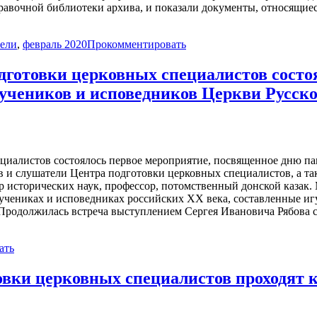
равочной библиотеки архива, и показали документы, относящиеся
ели
,
февраль 2020
Прокомментировать
одготовки церковных специалистов состо
учеников и исповедников Церкви Русск
ециалистов состоялось первое мероприятие, посвященное дню п
в и слушатели Центра подготовки церковных специалистов, а т
р исторических наук, профессор, потомственный донской казак
учениках и исповедниках российских ХХ века, составленные и
. Продолжилась встреча выступлением Сергея Ивановича Рябова 
ать
отовки церковных специалистов проходя