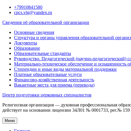
Перейти
+79910841580
к
cpcs.vlg@yandex.ru
содержимому
Сведения об образовательной организации
Основные сведения
Структура и органы управления образовательной органи
Документы
Образование
Образовательные стандарты
Руководство. Педагогический (научно-педагогический) с
Материально-техническое обеспечение и оснащенность о
Стипендии и иные виды материальной поддержки
Платные образовательные услуги
Финансово-хозяйственная деятельность
Вакантные места для приема (перевода)
Центр подготовки церковных специалистов
Религиозная организация — духовная профессиональная образ
действует на основании лицензии 34Л01 № 0001733, рег.№ 159 о
Меню
Главная