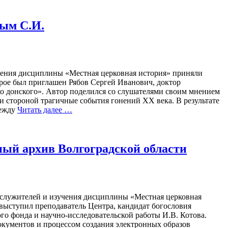
ым С.И.
чения дисциплины «Местная церковная история» приняли
рое был приглашен Рябов Сергей Иванович, доктор
ко донского». Автор поделился со слушателями своим мнением
ли стороной трагичные события гонений ХХ века. В результате
между
Читать далее …
ный архив Волгоградской области
ослужителей и изучения дисциплины «Местная церковная
выступил преподаватель Центра, кандидат богословия
о фонда и научно-исследовательской работы И.В. Котова.
кументов и процессом создания электронных образов