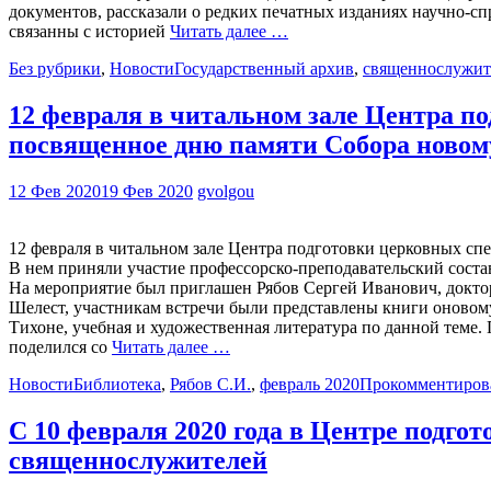
документов, рассказали о редких печатных изданиях научно-сп
связанны с историей
Читать далее …
Без рубрики
,
Новости
Государственный архив
,
священнослужит
12 февраля в читальном зале Центра п
посвященное дню памяти Собора новом
12 Фев 2020
19 Фев 2020
gvolgou
12 февраля в читальном зале Центра подготовки церковных сп
В нем приняли участие профессорско-преподавательский соста
На мероприятие был приглашен Рябов Сергей Иванович, докто
Шелест, участникам встречи были представлены книги оновом
Тихоне, учебная и художественная литература по данной теме
поделился со
Читать далее …
Новости
Библиотека
,
Рябов С.И.
,
февраль 2020
Прокомментиров
С 10 февраля 2020 года в Центре подг
священнослужителей