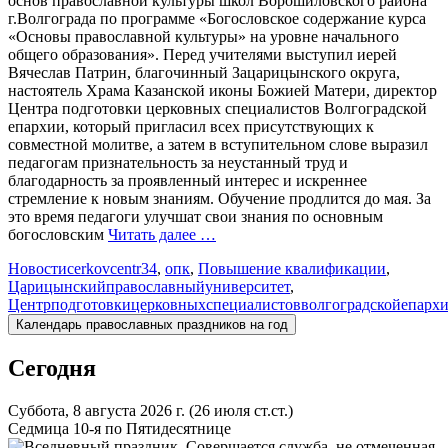
основ православной культуры школ Ворошиловского района
г.Волгограда по программе «Богословское содержание курса
«Основы православной культуры» на уровне начального
общего образования». Перед учителями выступил иерей
Вячеслав Патрин, благочинный Зацарицынского округа,
настоятель Храма Казанской иконы Божией Матери, директор
Центра подготовки церковных специалистов Волгоградской
епархии, который пригласил всех присутствующих к
совместной молитве, а затем в вступительном слове выразил
педагогам признательность за неустанный труд и
благодарность за проявленный интерес и искреннее
стремление к новым знаниям. Обучение продлится до мая. За
это время педагоги улучшат свои знания по основным
богословским
Читать далее …
Новости
cerkovcentr34
,
опк
,
Повышение квалификации
,
Царицынскийправославныйуниверситет
,
Центрподготовкицерковныхспециалистовволгоградскойепарх
Календарь православных праздников на год
Сегодня
Суббота, 8 августа 2026 г.
(26 июля ст.ст.)
Седмица 10-я по Пятидесятнице