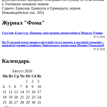
Сщмчч. Ермолая, Ермиппа и Ермократа, иереев
Никомидийских (ок. 305)
Журнал "Фома"
Сегодня, 8 августа, Церковь чтит память преподобного Моисея Угрина
07.8.2026
На Тульской земле прошел круглый стол в память о местной уроженке –
первой игумении Серафимо-Дивеевского монастыря Марии (Ушаковой)
07.8.2026
Календарь
Август 2026
Пн
Вт
Ср
Чт
Пт
Сб
Вс
1
2
3
4
5
6
7
8
9
10
11
12
13
14
15
16
17
18
19
20
21
22
23
24
25
26
27
28
29
30
31