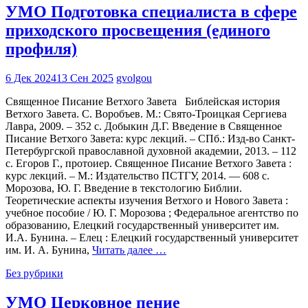
УМО Подготовка специалиста в сфере
приходского просвещения (единого
профиля)
6 Дек 2024
13 Сен 2025
gvolgou
Священное Писание Ветхого Завета Библейская история
Ветхого Завета. С. Воробъев. М.: Свято-Троицкая Сергиева
Лавра, 2009. – 352 с. Добыкин Д.Г. Введение в Священное
Писание Ветхого Завета: курс лекций. – СПб.: Изд-во Санкт-
Петербургской православной духовной академии, 2013. – 112
с. Егоров Г., протоиер. Священное Писание Ветхого Завета :
курс лекций. – М.: Издательство ПСТГУ, 2014. — 608 с.
Морозова, Ю. Г. Введение в текстологию Библии.
Теоретические аспекты изучения Ветхого и Нового Завета :
учебное пособие / Ю. Г. Морозова ; Федеральное агентство по
образованию, Елецкий государственный университет им.
И.А. Бунина. – Елец : Елецкий государственный университет
им. И. А. Бунина,
Читать далее …
Без рубрики
УМО Церковное пение