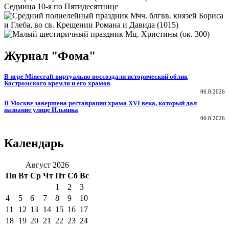
Седмица 10-я по Пятидесятнице
Мчч. блгвв. князей Бориса
и Глеба, во св. Крещении Романа и Давида (1015)
Мц. Христины (ок. 300)
Журнал "Фома"
В игре Minecraft виртуально воссоздали исторический облик
Костромского кремля и его храмов
06.8.2026
В Москве завершена реставрация храма XVI века, который дал
название улице Ильинка
06.8.2026
Календарь
Август 2026
Пн
Вт
Ср
Чт
Пт
Сб
Вс
1
2
3
4
5
6
7
8
9
10
11
12
13
14
15
16
17
18
19
20
21
22
23
24