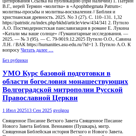
цитирования Ссылка на публикацию (при наличии) 1. Патрин
В.Г., иерей Термин «молитва» в «Apophthegmata Patrum»:
молитвы-просьбы и молитвы-восхваления // Библия и
христианская древность. 2025. No 3 (27). С. 110–131. 1,32
https://patristic.ru/index.php/bkhd/article/view/434/341 2. Путило
А.О. Постмодернистская панславизация в романе Е. Лукина
«Катали мы ваше солнце» //Гуманитарные исследования. —
2025. — № 3 (95). — С. 79-9019.12.2025 Путило О.О., Савина
Л.Н. / ВАК https://humanities.asu-edu.ru/?id=1 3. Путило А.О. К
вопросу
Читать далее …
Без рубрики
УМО Курс базовой подготовки в
области богословия монашествующих
Волгоградской митрополии Русской
Православной Церкви
1 Июл 2025
13 Сен 2025
gvolgou
Священное Писание Ветхого Завета Священное Писание
Нового Завета Библия. Вениамин (Пушкарь), митр.
Священная Библейская история Ветхого и Нового Завета.