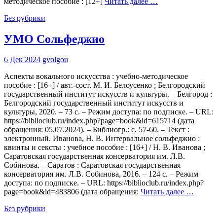
методическое пособие : [12+]
Читать далее …
Без рубрики
УМО Сольфеджио
6 Дек 2024
gvolgou
Аспекты вокального искусства : учебно-методическое
пособие : [16+] / авт.-сост. М. И. Белоусенко ; Белгородский
государственный институт искусств и культуры. – Белгород :
Белгородский государственный институт искусств и
культуры, 2020. – 73 с. – Режим доступа: по подписке. – URL:
https://biblioclub.ru/index.php?page=book&id=615714 (дата
обращения: 05.07.2024). – Библиогр.: с. 57-60. – Текст :
электронный. Иванова, Н. В. Интервальное сольфеджио :
квинты и сексты : учебное пособие : [16+] / Н. В. Иванова ;
Саратовская государственная консерватория им. Л.В.
Собинова. – Саратов : Саратовская государственная
консерватория им. Л.В. Собинова, 2016. – 124 с. – Режим
доступа: по подписке. – URL: https://biblioclub.ru/index.php?
page=book&id=483806 (дата обращения:
Читать далее …
Без рубрики