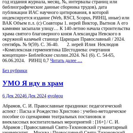
год издания журнала, месяц, №, интервалы страниц или
библиографические данные сборника трудов), дата
публикации ИАС научного цитирования, в которой
индексируется издание (Web, RSCI, Scopus, РИНЦ, иные) или
ВАК Объем п.л. (с) Соавторы 1. иерей Виктор, Вытнов А его
камнями засыпали улицу… К 140-летию начала строительства
храма святого благоверного князя Александра Невского в
окружной казачьей станице Царицын Православный / 2024.
сентябрь. № 9(59). С. 36-40. 2. иерей Илия Неклюдов
«Комплексная герменевтика Шестоднева: очертания
концепции» Библейские схолии.2024. №1 (6). С. 54-65,
06.06.2024. РИНЦ 0,7
Читать далее …
Без рубрики
УМО Я иду в храм
6 Дек 2024
6 Дек 2024
gvolgou
Абрамов, С. И. Православные праздники: педагогический
аспект : Пасха и Рождество Христово : учебно-методическое
пособие со сценариями театральных постановок и
внеклассных воспитательных мероприятий : [16+] / С. И.
Абрамов ; Православный Свято-Тихоновский гуманитарный
университет. – Москва : Православный Свято-Тихоновский