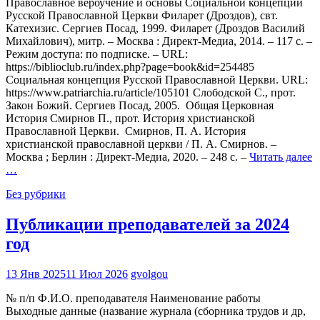
Православное вероучение и основы Социальной концепции
Русской Православной Церкви Филарет (Дроздов), свт.
Катехизис. Сергиев Посад, 1999. Филарет (Дроздов Василий
Михайлович), митр. – Москва : Директ-Медиа, 2014. – 117 с. –
Режим доступа: по подписке. – URL:
https://biblioclub.ru/index.php?page=book&id=254485
Социальная концепция Русской Православной Церкви. URL:
https://www.patriarchia.ru/article/105101 Слободской С., прот.
Закон Божий. Сергиев Посад, 2005. Общая Церковная
История Смирнов П., прот. История христианской
Православной Церкви. Смирнов, П. А. История
христианской православной церкви / П. А. Смирнов. –
Москва ; Берлин : Директ-Медиа, 2020. – 248 с. –
Читать далее
…
Без рубрики
Публикации преподавателей за 2024
год
13 Янв 2025
11 Июл 2026
gvolgou
№ п/п Ф.И.О. преподавателя Наименование работы
Выходные данные (название журнала (сборника трудов и др,