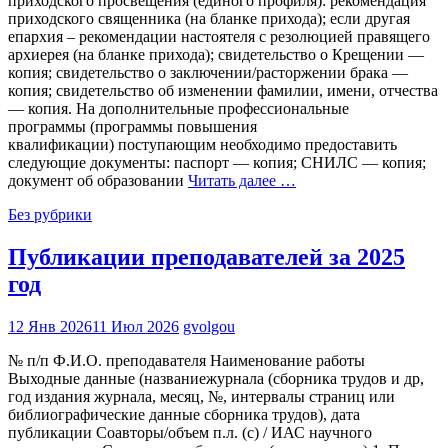
приходского просвещения (единого профиля): рекомендация
приходского священника (на бланке прихода); если другая
епархия – рекомендации настоятеля с резолюцией правящего
архиерея (на бланке прихода); свидетельство о Крещении —
копия; свидетельство о заключении/расторжении брака —
копия; свидетельство об изменении фамилии, имени, отчества
— копия. На дополнительные профессиональные
программы (программы повышения
квалификации) поступающим необходимо предоставить
следующие документы: паспорт — копия; СНИЛС — копия;
документ об образовании
Читать далее …
Без рубрики
Публикации преподавателей за 2025
год
12 Янв 2026
11 Июл 2026
gvolgou
№ п/п Ф.И.О. преподавателя Наименование работы
Выходные данные (названиежурнала (сборника трудов и др,
год издания журнала, месяц, №, интервалы страниц или
библиографические данные сборника трудов), дата
публикации Соавторы/объем п.л. (с) / ИАС научного