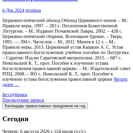
6 Дек 2024
gvolgou
Церковно-певческий обиход Обиход Церковного пения. – М.:
Правило веры, 1997. – 283 с. Песнопения Божественной
Литургии. – М.: Издание Почаевской Лавры, 2002. – 428 с.
Церковно-певческий сборник. Всенощное бдение. – Тверь,
1995. — 394 с. Часослов. – М., 2011. Минея в 12 т. – М.:
Правило веры, 2013. Церковный устав Кашкин А. С. Устав
православного Богослужения: учебное пособие по Литургике.
– Саратов: Изд-во Саратовской митрополии, 2015. – 687 с.
Никольский К. Т., прот. Пособие к изучению устава
богослужения православной церкви. – М.: Издательский совет
РПЦ, 2008. – 903 с. Никольский К. Т., прот. Пособие к
изучению устава богослужения православной церкви
Читать
далее …
Без рубрики
Навигация
Предыдущие записи
Календарь православных праздников на год
по
записям
Сегодня
Четверг, 6 августа 2026 г.
(24 июля ст.ст.)