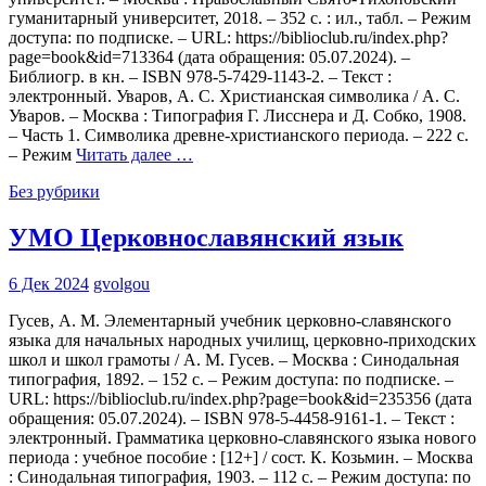
гуманитарный университет, 2018. – 352 с. : ил., табл. – Режим
доступа: по подписке. – URL: https://biblioclub.ru/index.php?
page=book&id=713364 (дата обращения: 05.07.2024). –
Библиогр. в кн. – ISBN 978-5-7429-1143-2. – Текст :
электронный. Уваров, А. С. Христианская символика / А. С.
Уваров. – Москва : Типография Г. Лисснера и Д. Собко, 1908.
– Часть 1. Символика древне-христианского периода. – 222 с.
– Режим
Читать далее …
Без рубрики
УМО Церковнославянский язык
6 Дек 2024
gvolgou
Гусев, А. М. Элементарный учебник церковно-славянского
языка для начальных народных училищ, церковно-приходских
школ и школ грамоты / А. М. Гусев. – Москва : Синодальная
типография, 1892. – 152 с. – Режим доступа: по подписке. –
URL: https://biblioclub.ru/index.php?page=book&id=235356 (дата
обращения: 05.07.2024). – ISBN 978-5-4458-9161-1. – Текст :
электронный. Грамматика церковно-славянского языка нового
периода : учебное пособие : [12+] / сост. К. Козьмин. – Москва
: Синодальная типография, 1903. – 112 с. – Режим доступа: по