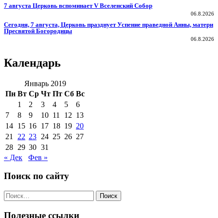
7 августа Церковь вспоминает V Вселенский Собор
06.8.2026
Сегодня, 7 августа, Церковь празднует Успение праведной Анны, матери
Пресвятой Богородицы
06.8.2026
Календарь
Январь 2019
Пн
Вт
Ср
Чт
Пт
Сб
Вс
1
2
3
4
5
6
7
8
9
10
11
12
13
14
15
16
17
18
19
20
21
22
23
24
25
26
27
28
29
30
31
« Дек
Фев »
Поиск по сайту
Поиск
по:
Полезные ссылки