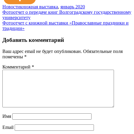
Новости
книжная выставка
,
январь 2020
Навигация
Фотоотчет о передаче книг Волгоградскому государственному
университету
по
Фотоотчет с книжной выставки «Православные праздники и
записям
традиции»
Добавить комментарий
Ваш адрес email не будет опубликован.
Обязательные поля
помечены
*
Комментарий
*
Имя
Email