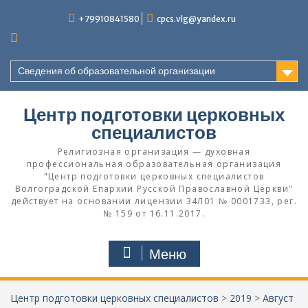
Перейти
+79910841580
cpcs.vlg@yandex.ru
к
содержимому
Сведения об образовательной организации
Центр подготовки церковных
специалистов
Религиозная организация — духовная
профессиональная образовательная организация
"Центр подготовки церковных специалистов
Волгоградской Eпархии Русской Православной Церкви"
действует на основании лицензии 34Л01 № 0001733, рег.
№ 159 от 16.11.2017.
Меню
Центр подготовки церковных специалистов
>
2019
>
Август