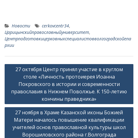
Новости
cerkovcentr34
,
Царицынскийправославныйуниверситет
,
Центрподготовкицерковныхспециалистовволгоградскойепа
рхии
Навигация
27 октября Центр принял участие в круглом
по
столе «Личность протоиерея Иоанна
записям
Покровского в истории и современности
православия в Нижнем Поволжье. К 150-летию
кончины праведника»
27 ноября в Храме Казанской иконы Божией
Матери началось повышение квалификации
учителей основ православной культуры школ
Ворошиловского района г.Волгограда