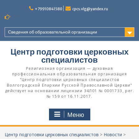
Перейти
к
+79910841580
cpcs.vlg@yandex.ru
содержимому
Сведения об образовательной организации
Центр подготовки церковных
специалистов
Религиозная организация — духовная
профессиональная образовательная организация
"Центр подготовки церковных специалистов
Волгоградской Eпархии Русской Православной Церкви"
действует на основании лицензии 34Л01 № 0001733, рег.
№ 159 от 16.11.2017.
Меню
Центр подготовки церковных специалистов
>
Новости
>