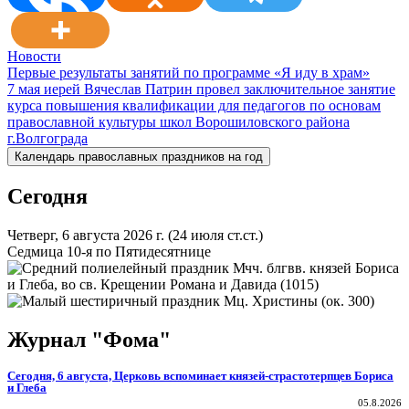
Новости
Навигация
Первые результаты занятий по программе «Я иду в храм»
7 мая иерей Вячеслав Патрин провел заключительное занятие
по
курса повышения квалификации для педагогов по основам
записям
православной культуры школ Ворошиловского района
г.Волгограда
Календарь православных праздников на год
Сегодня
Четверг, 6 августа 2026 г.
(24 июля ст.ст.)
Седмица 10-я по Пятидесятнице
Мчч. блгвв. князей Бориса
и Глеба, во св. Крещении Романа и Давида (1015)
Мц. Христины (ок. 300)
Журнал "Фома"
Сегодня, 6 августа, Церковь вспоминает князей-страстотерпцев Бориса
и Глеба
05.8.2026