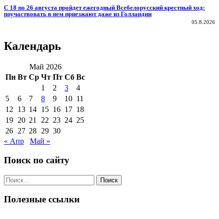
С 18 по 26 августа пройдет ежегодный Всебелорусский крестный ход:
поучаствовать в нем приезжают даже из Голландии
05.8.2026
Календарь
Май 2026
Пн
Вт
Ср
Чт
Пт
Сб
Вс
1
2
3
4
5
6
7
8
9
10
11
12
13
14
15
16
17
18
19
20
21
22
23
24
25
26
27
28
29
30
« Апр
Май »
Поиск по сайту
Поиск
по:
Полезные ссылки