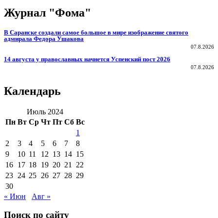
Журнал "Фома"
В Саранске создали самое большое в мире изображение святого
адмирала Федора Ушакова
07.8.2026
14 августа у православных начнется Успенский пост 2026
07.8.2026
Календарь
Июль 2024
Пн
Вт
Ср
Чт
Пт
Сб
Вс
1
2
3
4
5
6
7
8
9
10
11
12
13
14
15
16
17
18
19
20
21
22
23
24
25
26
27
28
29
30
« Июн
Авг »
Поиск по сайту