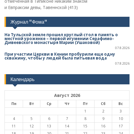
и Евпраксии девы, Тавеннской (413)
Журнал "Фома"
На Тульской земле прошел круглый стол в память о
местной уроженке – первой игумении Серафимо-
Дивеевского монастыря Марии (Ушаковой)
07.8.2026
При участии Церкви в Кении пробурили еще одну
скважину, чтобы у людей была питьевая вода
07.8.2026
Календарь
Август 2026
Пн
Вт
Ср
Чт
Пт
Сб
Вс
1
2
3
4
5
6
7
8
9
10
11
12
13
14
15
16
17
18
19
20
21
22
23
24