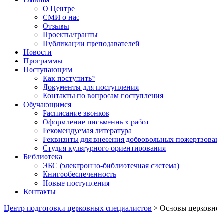
О Центре
СМИ о нас
Отзывы
Проекты/гранты
Публикации преподавателей
Новости
Программы
Поступающим
Как поступить?
Документы для поступления
Контакты по вопросам поступления
Обучающимся
Расписание звонков
Оформление письменных работ
Рекомендуемая литература
Реквизиты для внесения добровольных пожертвова
Студия культурного ориентирования
Библиотека
ЭБС (электронно-библиотечная система)
Книгообеспеченность
Новые поступления
Контакты
Центр подготовки церковных специалистов
>
Основы церковн