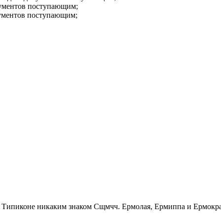
ументов поступающим;
ументов поступающим;
Сщмчч. Ермолая, Ермиппа и Ермократ