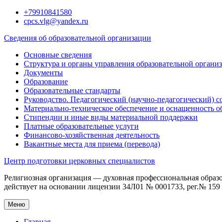
Перейти
+79910841580
к
cpcs.vlg@yandex.ru
содержимому
Сведения об образовательной организации
Основные сведения
Структура и органы управления образовательной органи
Документы
Образование
Образовательные стандарты
Руководство. Педагогический (научно-педагогический) с
Материально-техническое обеспечение и оснащенность о
Стипендии и иные виды материальной поддержки
Платные образовательные услуги
Финансово-хозяйственная деятельность
Вакантные места для приема (перевода)
Центр подготовки церковных специалистов
Религиозная организация — духовная профессиональная образ
действует на основании лицензии 34Л01 № 0001733, рег.№ 159 о
Меню
Главная