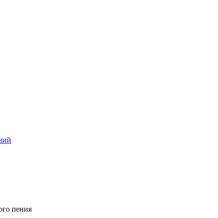
ний
ого пения