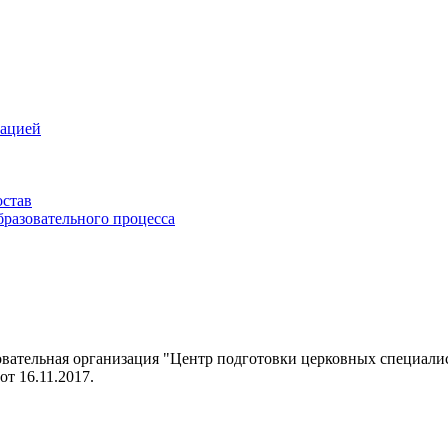
зацией
остав
бразовательного процесса
овательная организация "Центр подготовки церковных специал
т 16.11.2017.