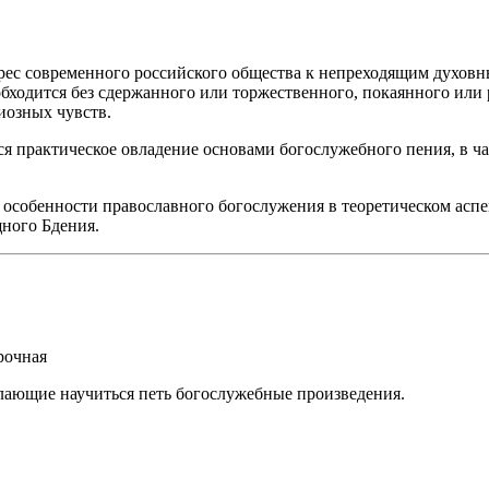
с современного российского общества к непреходящим духовным
ходится без сдержанного или торжественного, покаянного или 
иозных чувств.
я практическое овладение основами богослужебного пения, в 
е особенности православного богослужения в теоретическом аспе
ного Бдения.
рочная
лающие научиться петь богослужебные произведения.