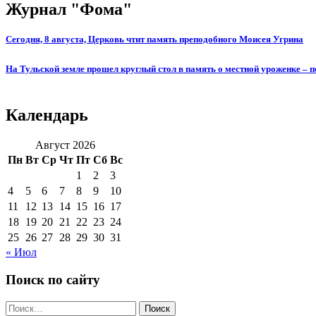
Журнал "Фома"
Сегодня, 8 августа, Церковь чтит память преподобного Моисея Угрина
На Тульской земле прошел круглый стол в память о местной уроженке –
Календарь
Август 2026
Пн
Вт
Ср
Чт
Пт
Сб
Вс
1
2
3
4
5
6
7
8
9
10
11
12
13
14
15
16
17
18
19
20
21
22
23
24
25
26
27
28
29
30
31
« Июл
Поиск по сайту
Поиск