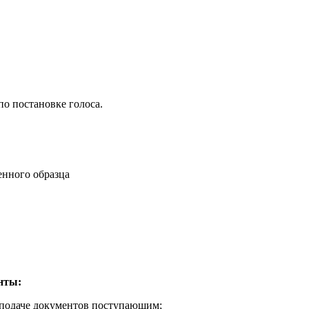
по постановке голоса.
енного образца
нты:
подаче документов поступающим;