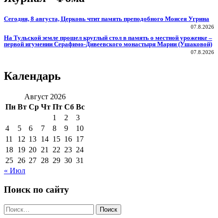
Сегодня, 8 августа, Церковь чтит память преподобного Моисея Угрина
07.8.2026
На Тульской земле прошел круглый стол в память о местной уроженке –
первой игумении Серафимо-Дивеевского монастыря Марии (Ушаковой)
07.8.2026
Календарь
Август 2026
Пн
Вт
Ср
Чт
Пт
Сб
Вс
1
2
3
4
5
6
7
8
9
10
11
12
13
14
15
16
17
18
19
20
21
22
23
24
25
26
27
28
29
30
31
« Июл
Поиск по сайту
Поиск
по: