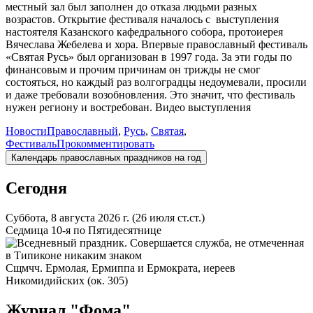
местный зал был заполнен до отказа людьми разных
возрастов. Открытие фестиваля началось с выступления
настоятеля Казанского кафедрального собора, протоиерея
Вячеслава Жебелева и хора. Впервые православный фестиваль
«Святая Русь» был организован в 1997 года. За эти годы по
финансовым и прочим причинам он трижды не смог
состояться, но каждый раз волгоградцы недоумевали, просили
и даже требовали возобновления. Это значит, что фестиваль
нужен региону и востребован. Видео выступления
Новости
Православный
,
Русь
,
Святая
,
Фестиваль
Прокомментировать
Календарь православных праздников на год
Сегодня
Суббота, 8 августа 2026 г.
(26 июля ст.ст.)
Седмица 10-я по Пятидесятнице
Сщмчч. Ермолая, Ермиппа и Ермократа, иереев
Никомидийских (ок. 305)
Журнал "Фома"