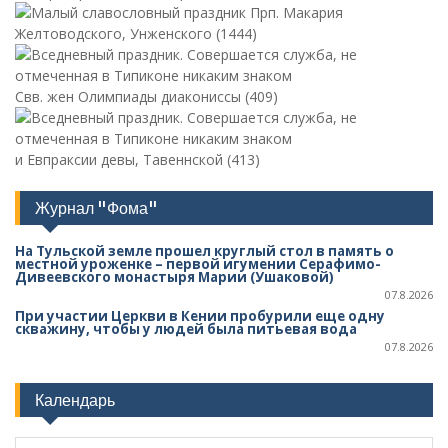
Прп. Макария
Желтоводского, Унженского (1444)
Свв. жен Олимпиады диакониссы (409)
и Евпраксии девы, Тавеннской (413)
Журнал "Фома"
На Тульской земле прошел круглый стол в память о
местной уроженке – первой игумении Серафимо-
Дивеевского монастыря Марии (Ушаковой)
07.8.2026
При участии Церкви в Кении пробурили еще одну
скважину, чтобы у людей была питьевая вода
07.8.2026
Календарь