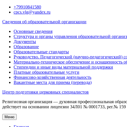
Перейти
+79910841580
к
cpcs.vlg@yandex.ru
содержимому
Сведения об образовательной организации
Основные сведения
Структура и органы управления образовательной органи
Документы
Образование
Образовательные стандарты
Руководство. Педагогический (научно-педагогический) с
Материально-техническое обеспечение и оснащенность о
Стипендии и иные виды материальной поддержки
Платные образовательные услуги
Финансово-хозяйственная деятельность
Вакантные места для приема (перевода)
Центр подготовки церковных специалистов
Религиозная организация — духовная профессиональная образ
действует на основании лицензии 34Л01 № 0001733, рег.№ 159 о
Меню
Главная