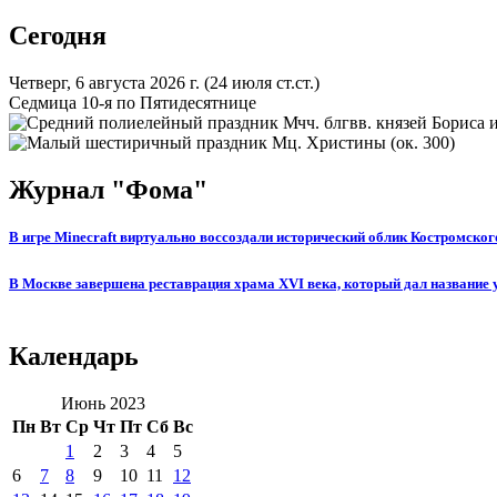
записям
Сегодня
Четверг, 6 августа 2026 г.
(24 июля ст.ст.)
Седмица 10-я по Пятидесятнице
Мчч. блгвв. князей Бориса и
Мц. Христины (ок. 300)
Журнал "Фома"
В игре Minecraft виртуально воссоздали исторический облик Костромског
В Москве завершена реставрация храма XVI века, который дал название
Календарь
Июнь 2023
Пн
Вт
Ср
Чт
Пт
Сб
Вс
1
2
3
4
5
6
7
8
9
10
11
12