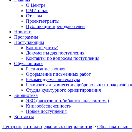
О Центре
СМИ о нас
Отзывы
Проекты/гранты
Публикации преподавателей
Новости
Программы
Поступающим
Как поступить?
Документы для поступления
Контакты по вопросам поступления
Обучающимся
Расписание звонков
Оформление письменных работ
Рекомендуемая литература
Реквизиты для внесения добровольных пожертвова
Студия культурного ориентирования
Библиотека
ЭБС (электронно-библиотечная система)
Книгообеспеченность
Новые поступления
Контакты
Центр подготовки церковных специалистов
>
Образовательны