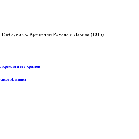
 Глеба, во св. Крещении Романа и Давида (1015)
о кремля и его храмов
 улице Ильинка