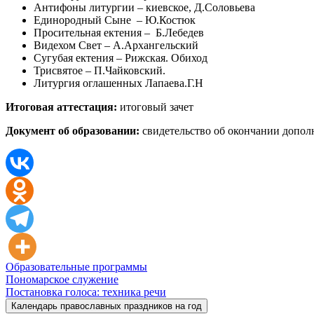
Антифоны литургии – киевское, Д.Соловьева
Единородный Сыне – Ю.Костюк
Просительная ектения – Б.Лебедев
Видехом Свет – А.Архангельский
Сугубая ектения – Рижская. Обиход
Трисвятое – П.Чайковский.
Литургия оглашенных Лапаева.Г.Н
Итоговая аттестация:
итоговый зачет
Документ об образовании:
свидетельство об окончании допол
Образовательные программы
Навигация
Пономарское служение
Постановка голоса: техника речи
по
Календарь православных праздников на год