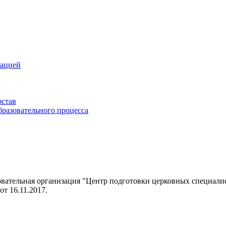
зацией
остав
бразовательного процесса
овательная организация "Центр подготовки церковных специал
т 16.11.2017.