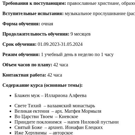
Требования к поступающим:
православные христиане, образо
Вступительные испытания:
музыкальное прослушивание (рас
Форма обучения:
очная
Продолжительность обучения:
9 месяцев
Срок обучения:
01.09.2023-31.05.2024
Режим обучения:
1 учебный день в неделю по 1 часу
Объем часов по плану:
42 часа
Контактная работа:
42 часа
Содержание курса (основные темы):
Блажен муж – Иллариона Алфеева
Свете Тихий – валаамский монастырь
Великая ектения – арх. Матфея Мормыля
Во Царстви Твоем – Киевское
Приидите поклонимся – напев Ниловой пустыни
Святый Боже – архиеп. Ионафан Елецких
Иже Херувимы – авторское