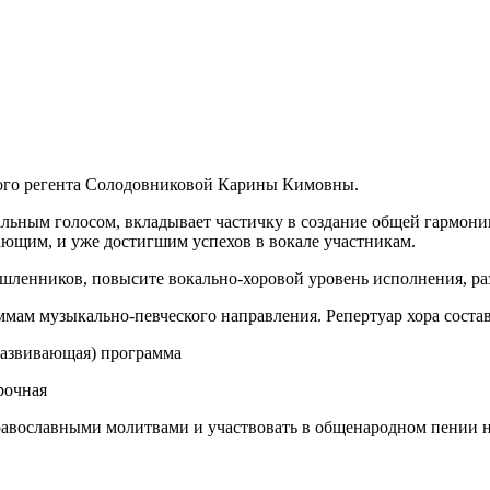
ного регента Солодовниковой Карины Кимовны.
альным голосом, вкладывает частичку в создание общей гармони
ающим, и уже достигшим успехов в вокале участникам.
шленников, повысите вокально-хоровой уровень исполнения, раз
ам музыкально-певческого направления. Репертуар хора соста
развивающая) программа
рочная
авославными молитвами и участвовать в общенародном пении 