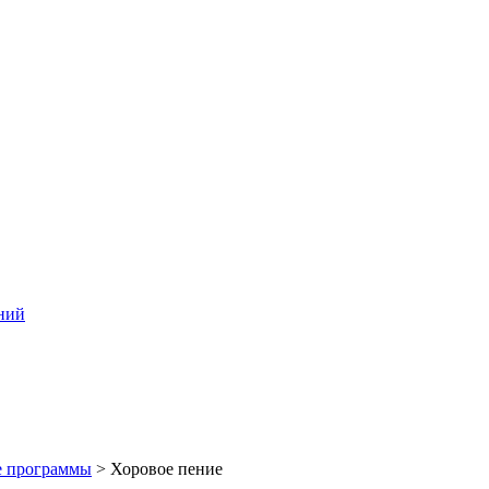
ний
е программы
>
Хоровое пение