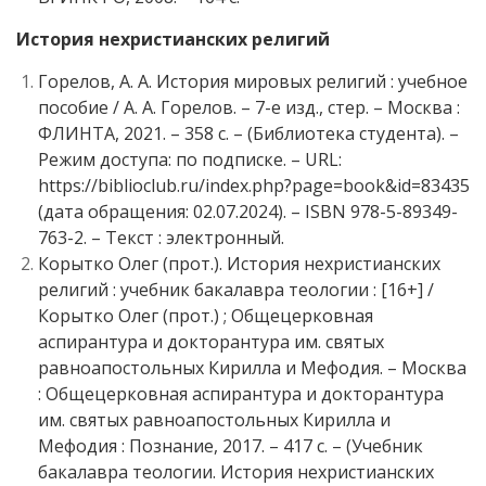
История нехристианских религий
Горелов, А. А. История мировых религий : учебное
пособие / А. А. Горелов. – 7-е изд., стер. – Москва :
ФЛИНТА, 2021. – 358 с. – (Библиотека студента). –
Режим доступа: по подписке. – URL:
https://biblioclub.ru/index.php?page=book&id=83435
(дата обращения: 02.07.2024). – ISBN 978-5-89349-
763-2. – Текст : электронный.
Корытко Олег (прот.). История нехристианских
религий : учебник бакалавра теологии : [16+] /
Корытко Олег (прот.) ; Общецерковная
аспирантура и докторантура им. святых
равноапостольных Кирилла и Мефодия. – Москва
: Общецерковная аспирантура и докторантура
им. святых равноапостольных Кирилла и
Мефодия : Познание, 2017. – 417 с. – (Учебник
бакалавра теологии. История нехристианских