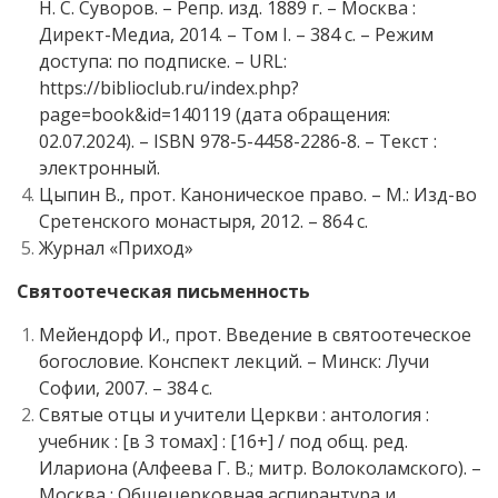
Н. С. Суворов. – Репр. изд. 1889 г. – Москва :
Директ-Медиа, 2014. – Том I. – 384 с. – Режим
доступа: по подписке. – URL:
https://biblioclub.ru/index.php?
page=book&id=140119 (дата обращения:
02.07.2024). – ISBN 978-5-4458-2286-8. – Текст :
электронный.
Цыпин В., прот. Каноническое право. – М.: Изд-во
Сретенского монастыря, 2012. – 864 с.
Журнал «Приход»
Святоотеческая письменность
Мейендорф И., прот. Введение в святоотеческое
богословие. Конспект лекций. – Минск: Лучи
Софии, 2007. – 384 с.
Святые отцы и учители Церкви : антология :
учебник : [в 3 томах] : [16+] / под общ. ред.
Илариона (Алфеева Г. В.; митр. Волоколамского). –
Москва : Общецерковная аспирантура и