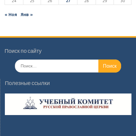
24
25
26
27
28
29
30
« Ноя
Янв »
Поиск по сайту
Поиск
по:
Полезные ссылки