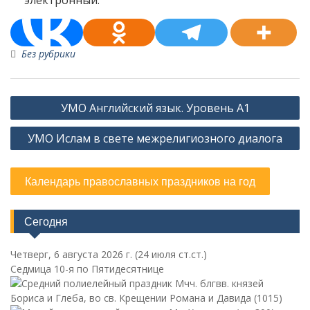
электронный.
Без рубрики
Навигация
УМО Английский язык. Уровень А1
по
УМО Ислам в свете межрелигиозного диалога
записям
Календарь православных праздников на год
Сегодня
Четверг, 6 августа 2026 г.
(24 июля ст.ст.)
Седмица 10-я по Пятидесятнице
Мчч. блгвв. князей
Бориса и Глеба, во св. Крещении Романа и Давида (1015)