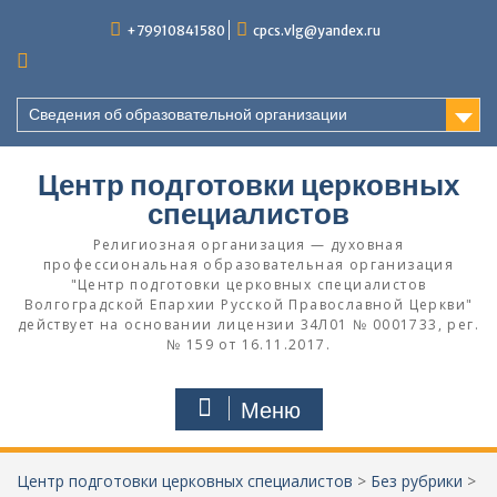
Перейти
+79910841580
cpcs.vlg@yandex.ru
к
содержимому
Сведения об образовательной организации
Центр подготовки церковных
специалистов
Религиозная организация — духовная
профессиональная образовательная организация
"Центр подготовки церковных специалистов
Волгоградской Eпархии Русской Православной Церкви"
действует на основании лицензии 34Л01 № 0001733, рег.
№ 159 от 16.11.2017.
Меню
Центр подготовки церковных специалистов
>
Без рубрики
>