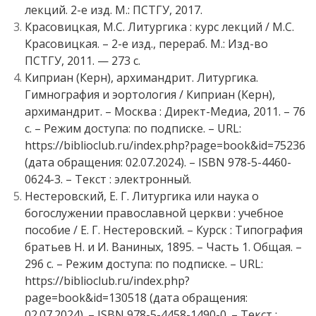
лекций. 2-е изд. М.: ПСТГУ, 2017.
Красовицкая, М.С. Литургика : курс лекций / М.С.
Красовицкая. – 2-е изд., перераб. М.: Изд-во
ПСТГУ, 2011. — 273 с.
Киприан (Керн), архимандрит. Литургика.
Гимнография и эортология / Киприан (Керн),
архимандрит. – Москва : Директ-Медиа, 2011. – 76
с. – Режим доступа: по подписке. – URL:
https://biblioclub.ru/index.php?page=book&id=75236
(дата обращения: 02.07.2024). – ISBN 978-5-4460-
0624-3. – Текст : электронный.
Нестеровский, Е. Г. Литургика или наука о
богослужении православной церкви : учебное
пособие / Е. Г. Нестеровский. – Курск : Типография
братьев Н. и И. Ваниных, 1895. – Часть 1. Общая. –
296 с. – Режим доступа: по подписке. – URL:
https://biblioclub.ru/index.php?
page=book&id=130518 (дата обращения:
02.07.2024). – ISBN 978-5-4458-1490-0. – Текст :