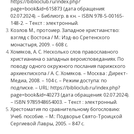
https://biblioclub.ru/index.php?
page=book&id=615873 (дата обращения:
02.07.2024). – Библиогр. в кн. – ISBN 978-5-00165-
148-2. – Текст : электронный.
Козлов М., протоиер. Западное христианство:
взгляд с Востока / М.: Изд-во Сретенского
монастыря, 2009. – 608 с.
Хомяков, А. С. Несколько слов православного
христианина о западных вероисповеданиях. По
поводу одного окружного послания парижского
архиекпископа / А. С. Хомяков. – Москва : Директ-
Медиа, 2008. – 104 с. – Режим доступа: по
подписке. – URL: https://biblioclub.ru/index.php?
page=book&id=40273 (дата обращения: 02.07.2024).
– ISBN 9785948654003. – Текст : электронный.
Хрестоматия по сравнительному богословию:
Учеб. пособие. – М.: Подворье Свято-Троицкой
Сергиевой Лавры, 2005. – 847 с.