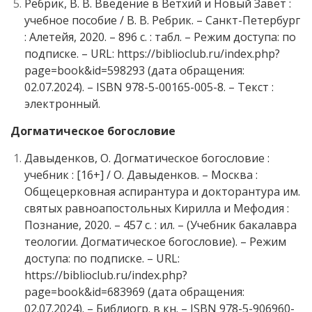
Ребрик, В. В. Введение в Ветхий и Новый Завет :
учебное пособие / В. В. Ребрик. – Санкт-Петербург
: Алетейя, 2020. – 896 с. : табл. – Режим доступа: по
подписке. – URL: https://biblioclub.ru/index.php?
page=book&id=598293 (дата обращения:
02.07.2024). – ISBN 978-5-00165-005-8. – Текст :
электронный.
Догматическое богословие
Давыденков, О. Догматическое богословие :
учебник : [16+] / О. Давыденков. – Москва :
Общецерковная аспирантура и докторантура им.
святых равноапостольных Кирилла и Мефодия :
Познание, 2020. – 457 с. : ил. – (Учебник бакалавра
теологии. Догматическое богословие). – Режим
доступа: по подписке. – URL:
https://biblioclub.ru/index.php?
page=book&id=683969 (дата обращения:
02.07.2024). – Библиогр. в кн. – ISBN 978-5-906960-