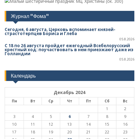
Мц. Христины (ок. 300)
Журнал "Фома"
Сегодня, 6 августа, Церковь вспоминает князей-
страстотерпцев Бориса и Глеба
05.8.2026
С 18 по 26 августа пройдет ежегодный Всебелорусский
крестный ход: поучаствовать в нем приезжают даже из
Голландии
05.8.2026
Календарь
Декабрь 2024
Пн
Вт
Ср
Чт
Пт
Сб
Вс
1
2
3
4
5
6
7
8
9
10
11
12
13
14
15
16
17
18
19
20
21
22
23