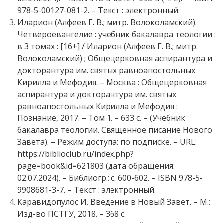
978-5-00127-081-2. – Текст : электронный.
Иларион (Алфеев Г. В.; митр. Волоколамский).
Четвероевангелие : учебник бакалавра теологии :
в 3 томах : [16+] / Иларион (Алфеев Г. В.; митр.
Волоколамский) ; Общецерковная аспирантура и
докторантура им. святых равноапостольных
Кирилла и Мефодия. – Москва : Общецерковная
аспирантура и докторантура им. святых
равноапостольных Кирилла и Мефодия :
Познание, 2017. – Том 1. – 633 с. – (Учебник
бакалавра теологии. Священное писание Нового
Завета). – Режим доступа: по подписке. – URL:
https://biblioclub.ru/index.php?
page=book&id=621803 (дата обращения:
02.07.2024). – Библиогр.: с. 600-602. – ISBN 978-5-
9908681-3-7. – Текст : электронный.
Каравидопулос И. Введение в Новый Завет. – М.:
Изд-во ПСТГУ, 2018. – 368 с.