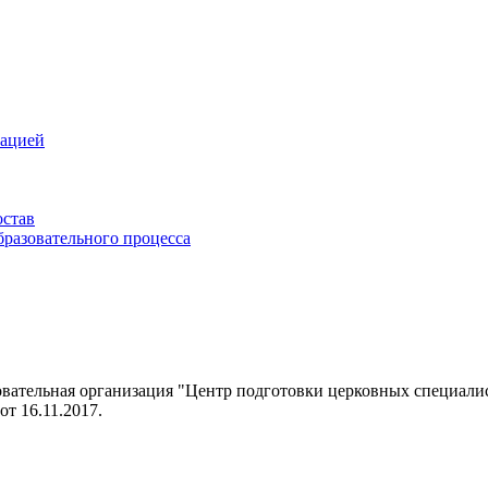
зацией
остав
бразовательного процесса
овательная организация "Центр подготовки церковных специал
т 16.11.2017.