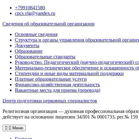
Перейти
+79910841580
к
cpcs.vlg@yandex.ru
содержимому
Сведения об образовательной организации
Основные сведения
Структура и органы управления образовательной органи
Документы
Образование
Образовательные стандарты
Руководство. Педагогический (научно-педагогический) с
Материально-техническое обеспечение и оснащенность о
Стипендии и иные виды материальной поддержки
Платные образовательные услуги
Финансово-хозяйственная деятельность
Вакантные места для приема (перевода)
Центр подготовки церковных специалистов
Религиозная организация — духовная профессиональная образ
действует на основании лицензии 34Л01 № 0001733, рег.№ 159 о
Меню
Главная