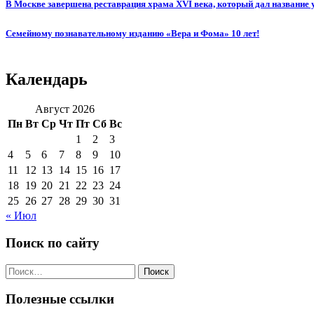
В Москве завершена реставрация храма XVI века, который дал название
Семейному познавательному изданию «Вера и Фома» 10 лет!
Календарь
Август 2026
Пн
Вт
Ср
Чт
Пт
Сб
Вс
1
2
3
4
5
6
7
8
9
10
11
12
13
14
15
16
17
18
19
20
21
22
23
24
25
26
27
28
29
30
31
« Июл
Поиск по сайту
Поиск
по:
Полезные ссылки