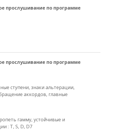
ое прослушивание по программе
ое прослушивание по программе
ные ступени, знаки альтерации,
обращение аккордов, главные
опеть гамму, устойчивые и
 : T, S, D, D7