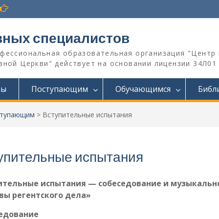
вных специалистов
офессиональная образовательная организация "Центр 
ной Церкви" действует на основании лицензии 34Л01 №
мы
Поступающим
Обучающимся
Библ
тупающим
>
Вступительные испытания
упительные испытания
ительные испытания — собеседование и музыкальн
вы регентского дела»
едование