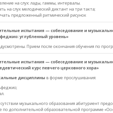
ление на слух: лады, гаммы, интервалы.
ть на слух мелодический диктант на три такта;
учать предложенный ритмический рисунок
ительные испытания — собеседование и музыкальн
феджио: углубленный уровень»
дусмотрены. Прием после окончания обучения по прог
ительные испытания — собеседование и музыкальн
едевтический курс певчего церковного хора»
кальные дисциплины
в форме прослушивания:
ьфеджио;
л.
сутствии музыкального образования абитуриент предос
е по дополнительной образовательной программе «Осн