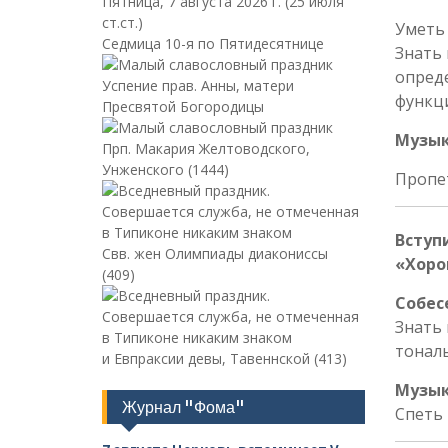
Пятница, 7 августа 2026 г.
(25 июля
ст.ст.)
Уметь 
Седмица 10-я по Пятидесятнице
Знать 
опреде
Успение прав. Анны, матери
функци
Пресвятой Богородицы
Музык
Прп. Макария Желтоводского,
Унженского (1444)
Пропе
Вступ
Свв. жен Олимпиады диакониссы
«Хоро
(409)
Собес
Знать 
тональ
и Евпраксии девы, Тавеннской (413)
Музык
Журнал "Фома"
Спеть 