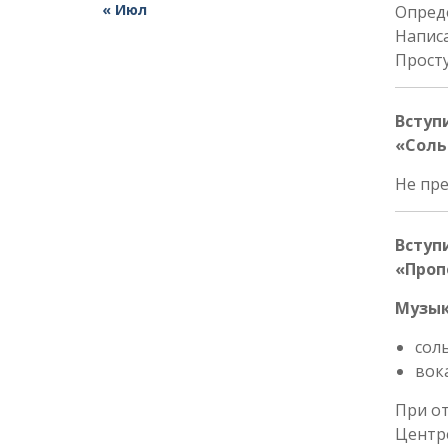
« Июл
Опреде
Написа
Прост
Вступ
«Соль
Не пре
Вступ
«Проп
Музы
сол
вока
При от
Центр