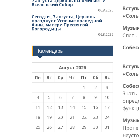
7 августа Церковь вспоминает V
Вселенский Собор
Вступ
06.8.2026
«Соль
Сегодня, 7 августа, Церковь
празднует Успение праведной
Анны, матери Пресвятой
Музык
Богородицы
Спеть 
06.8.2026
Собес
Календарь
Вступ
Август 2026
«Соль
Пн
Вт
Ср
Чт
Пт
Сб
Вс
Собес
1
2
3
Знать 
4
5
6
7
8
9
10
опреде
11
12
13
14
15
16
17
функци
18
19
20
21
22
23
24
Музык
25
26
27
28
29
30
31
Пропе
неусто