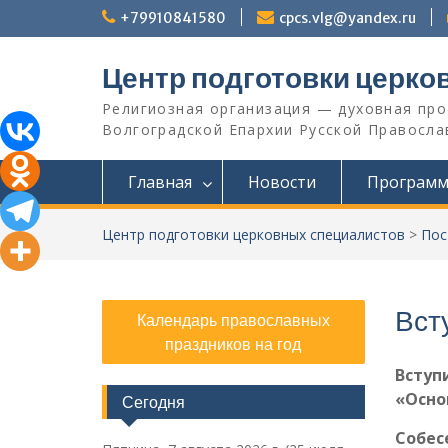
Перейти
+79910841580
cpcs.vlg@yandex.ru
к
содержимому
Центр подготовки церко
Религиозная организация — духовная пр
Волгоградской Eпархии Русской Православ
Главная
Новости
Програм
Центр подготовки церковных специалистов
>
Пос
Вст
Календарь православных
праздников на год
Вступ
«Осно
Сегодня
Собес