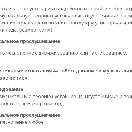
отличать друг от друга виды богослужений: вечерня, утр
музыкальную теорию ( устойчивые, неустойчивые и вод
ление тональности по квинтовому кругу, интервалы, 
и лада, размер, ритм)
альное прослушивание
ть песнопение с дирижированию или тактированием.
ительные испытания — собеседование и музыкальн
вое пение»:
едование
музыкальную теорию ( устойчивые, неустойчивые и вод
ность, лад-мажор /минор).
альное прослушивание
песнопение любое.