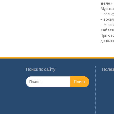
дело»
Музыка
− соль
− вокал
− форте
Собесе
При от
дополн
Поиск по сайту
Полез
Поиск
по: