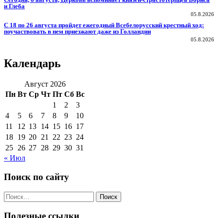
и Глеба
05.8.2026
С 18 по 26 августа пройдет ежегодный Всебелорусский крестный ход:
поучаствовать в нем приезжают даже из Голландии
05.8.2026
Календарь
Август 2026
Пн
Вт
Ср
Чт
Пт
Сб
Вс
1
2
3
4
5
6
7
8
9
10
11
12
13
14
15
16
17
18
19
20
21
22
23
24
25
26
27
28
29
30
31
« Июл
Поиск по сайту
Поиск
по:
Полезные ссылки