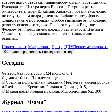
встрече присутствовали священнослужители и сотрудники.
Руководитель Центра иерей Вячеслав Патрин и ректор
Университета иерей Владимир Аврамов провели экскурсию
по структурным подразделениям, библиотечному фонду,
хозяйственным постройкам. Особое внимание было уделено
ремонту основного здания. После экскурсии Владыке
Феодору был представлен доклад о деятельности Центра и
Университета, обсуждались перспективы дальнейшего
развития.
Новости
визит
,
Митрополит
,
Центр
,
ЦПУ
Прокомментировать
Календарь православных праздников на год
Сегодня
Четверг, 6 августа 2026 г.
(24 июля ст.ст.)
Седмица 10-я по Пятидесятнице
Мчч. блгвв. князей Бориса
и Глеба, во св. Крещении Романа и Давида (1015)
Мц. Христины (ок. 300)
Журнал "Фома"
Сегодня, 6 августа, Церковь вспоминает князей-страстотерпцев Бориса