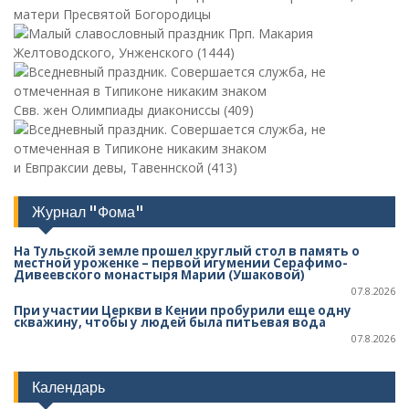
матери Пресвятой Богородицы
Прп. Макария
Желтоводского, Унженского (1444)
Свв. жен Олимпиады диакониссы (409)
и Евпраксии девы, Тавеннской (413)
Журнал "Фома"
На Тульской земле прошел круглый стол в память о
местной уроженке – первой игумении Серафимо-
Дивеевского монастыря Марии (Ушаковой)
07.8.2026
При участии Церкви в Кении пробурили еще одну
скважину, чтобы у людей была питьевая вода
07.8.2026
Календарь