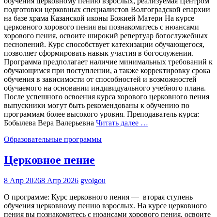
обучения церковному пению взрослых, реализуемая Центром
подготовки церковных специалистов Волгоградской епархии
на базе храма Казанской иконы Божией Матери На курсе
церковного хорового пения вы познакомитесь с нюансами
хорового пения, освоите широкий репертуар богослужебных
песнопений. Курс способствует катехизации обучающегося,
позволяет сформировать навык участия в богослужении.
Программа предполагает наличие минимальных требований к
обучающимся при поступлении, а также корректировку срока
обучения в зависимости от способностей и возможностей
обучаемого на основании индивидуального учебного плана.
После успешного освоения курса хорового церковного пения
выпускники могут быть рекомендованы к обучению по
программам более высокого уровня. Преподаватель курса:
Бобылева Вера Валерьевна
Читать далее …
Образовательные программы
Церковное пение
8 Апр 2026
8 Апр 2026
gvolgou
О программе: Курс церковного пения — вторая ступень
обучения церковному пению взрослых. На курсе церковного
пения вы познакомитесь с нюансами хорового пения, освоите