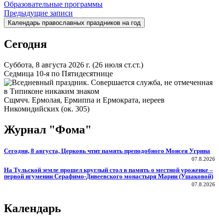
Образовательные программы
Навигация
Предыдущие записи
Календарь православных праздников на год
по
записям
Сегодня
Суббота, 8 августа 2026 г.
(26 июля ст.ст.)
Седмица 10-я по Пятидесятнице
Сщмчч. Ермолая, Ермиппа и Ермократа, иереев
Никомидийских (ок. 305)
Журнал "Фома"
Сегодня, 8 августа, Церковь чтит память преподобного Моисея Угрина
07.8.2026
На Тульской земле прошел круглый стол в память о местной уроженке –
первой игумении Серафимо-Дивеевского монастыря Марии (Ушаковой)
07.8.2026
Календарь