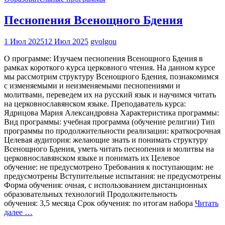
Песнопения Всенощного Бдения
1 Июл 2025
12 Июл 2025
gvolgou
О программе: Изучаем песнопения Всенощного Бдения в
рамках короткого курса церковного чтения. На данном курсе
мы рассмотрим структуру Всенощного Бдения, познакомимся
с изменяемыми и неизменяемыми песнопениями и
молитвами, переведем их на русский язык и научимся читать
на церковнославянском языке. Преподаватель курса:
Ядрицова Мария Александровна Характеристика программы:
Вид программы: учебная программа (обучение религии) Тип
программы по продолжительности реализации: краткосрочная
Целевая аудитория: желающие знать и понимать структуру
Всенощного Бдения, уметь читать песнопения и молитвы на
церковнославянском языке и понимать их Целевое
обучение: не предусмотрено Требования к поступающим: не
предусмотрены Вступительные испытания: не предусмотрены
Форма обучения: очная, с использованием дистанционных
образовательных технологий Продолжительность
обучения: 3,5 месяца Срок обучения: по итогам набора
Читать
далее …