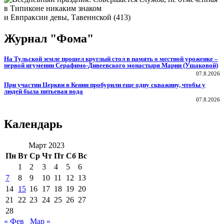
и Евпраксии девы, Тавеннской (413)
Журнал "Фома"
На Тульской земле прошел круглый стол в память о местной уроженке –
первой игумении Серафимо-Дивеевского монастыря Марии (Ушаковой)
07.8.2026
При участии Церкви в Кении пробурили еще одну скважину, чтобы у
людей была питьевая вода
07.8.2026
Календарь
Март 2023
Пн
Вт
Ср
Чт
Пт
Сб
Вс
1
2
3
4
5
6
7
8
9
10
11
12
13
14
15
16
17
18
19
20
21
22
23
24
25
26
27
28
« Фев
Мар »