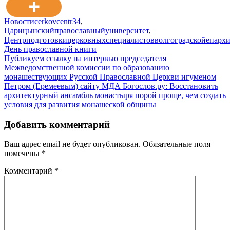
Новости
cerkovcentr34
,
Царицынскийправославныйуниверситет
,
Центрподготовкицерковныхспециалистовволгоградскойепарх
Навигация
День православной книги
Публикуем ссылку на интервью председателя
по
Межведомственной комиссии по образованию
записям
монашествующих Русской Православной Церкви игуменом
Петром (Еремеевым) сайту МДА Богослов.ру: Восстановить
архитектурный ансамбль монастыря порой проще, чем создать
условия для развития монашеской общины
Добавить комментарий
Ваш адрес email не будет опубликован.
Обязательные поля
помечены
*
Комментарий
*