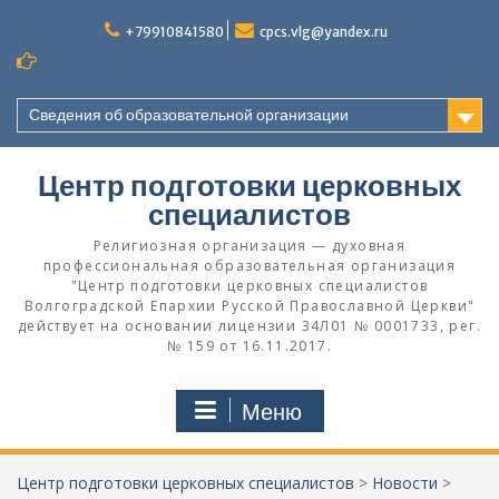
Перейти
к
+79910841580
cpcs.vlg@yandex.ru
содержимому
Сведения об образовательной организации
Центр подготовки церковных
специалистов
Религиозная организация — духовная
профессиональная образовательная организация
"Центр подготовки церковных специалистов
Волгоградской Eпархии Русской Православной Церкви"
действует на основании лицензии 34Л01 № 0001733, рег.
№ 159 от 16.11.2017.
Меню
Центр подготовки церковных специалистов
>
Новости
>