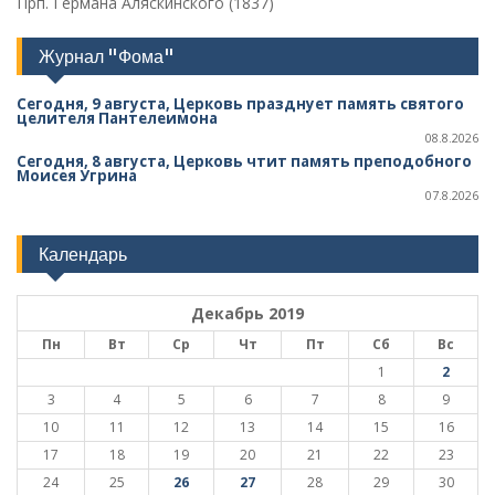
Прп. Германа Аляскинского (1837)
Журнал "Фома"
Сегодня, 9 августа, Церковь празднует память святого
целителя Пантелеимона
08.8.2026
Сегодня, 8 августа, Церковь чтит память преподобного
Моисея Угрина
07.8.2026
Календарь
Декабрь 2019
Пн
Вт
Ср
Чт
Пт
Сб
Вс
1
2
3
4
5
6
7
8
9
10
11
12
13
14
15
16
17
18
19
20
21
22
23
24
25
26
27
28
29
30