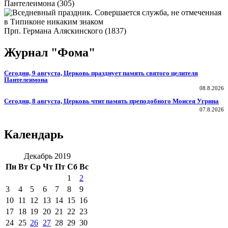
Пантелеимона (305)
Прп. Германа Аляскинского (1837)
Журнал "Фома"
Сегодня, 9 августа, Церковь празднует память святого целителя
Пантелеимона
08.8.2026
Сегодня, 8 августа, Церковь чтит память преподобного Моисея Угрина
07.8.2026
Календарь
Декабрь 2019
Пн
Вт
Ср
Чт
Пт
Сб
Вс
1
2
3
4
5
6
7
8
9
10
11
12
13
14
15
16
17
18
19
20
21
22
23
24
25
26
27
28
29
30