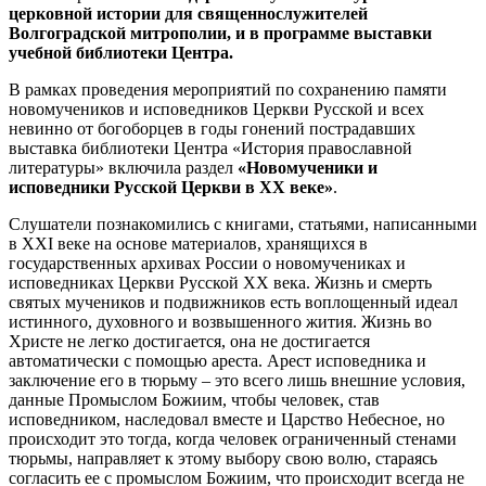
церковной истории для священнослужителей
Волгоградской митрополии, и в программе выставки
учебной библиотеки Центра.
В рамках проведения мероприятий по сохранению памяти
новомучеников и исповедников Церкви Русской и всех
невинно от богоборцев в годы гонений пострадавших
выставка библиотеки Центра «История православной
литературы» включила раздел
«Новомученики и
исповедники Русской Церкви в ХХ веке»
.
Слушатели познакомились с книгами, статьями, написанными
в XXI веке на основе материалов, хранящихся в
государственных архивах России о новомучениках и
исповедниках Церкви Русской ХХ века. Жизнь и смерть
святых мучеников и подвижников есть воплощенный идеал
истинного, духовного и возвышенного жития. Жизнь во
Христе не легко достигается, она не достигается
автоматически с помощью ареста. Арест исповедника и
заключение его в тюрьму – это всего лишь внешние условия,
данные Промыслом Божиим, чтобы человек, став
исповедником, наследовал вместе и Царство Небесное, но
происходит это тогда, когда человек ограниченный стенами
тюрьмы, направляет к этому выбору свою волю, стараясь
согласить ее с промыслом Божиим, что происходит всегда не