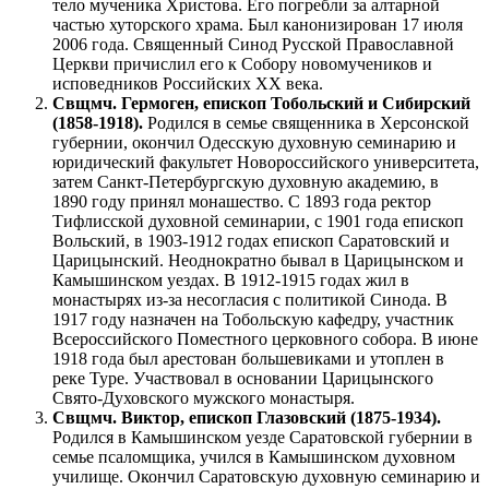
тело мученика Христова. Его погребли за алтарной
частью хуторского храма. Был канонизирован 17 июля
2006 года. Священный Синод Русской Православной
Церкви причислил его к Собору новомучеников и
исповедников Российских XX века.
Свщмч. Гермоген, епископ Тобольский и Сибирский
(1858-1918).
Родился в семье священника в Херсонской
губернии, окончил Одесскую духовную семинарию и
юридический факультет Новороссийского университета,
затем Санкт-Петербургскую духовную академию, в
1890 году принял монашество. С 1893 года ректор
Тифлисской духовной семинарии, с 1901 года епископ
Вольский, в 1903-1912 годах епископ Саратовский и
Царицынский. Неоднократно бывал в Царицынском и
Камышинском уездах. В 1912-1915 годах жил в
монастырях из-за несогласия с политикой Синода. В
1917 году назначен на Тобольскую кафедру, участник
Всероссийского Поместного церковного собора. В июне
1918 года был арестован большевиками и утоплен в
реке Туре. Участвовал в основании Царицынского
Свято-Духовского мужского монастыря.
Свщмч. Виктор, епископ Глазовский (1875-1934).
Родился в Камышинском уезде Саратовской губернии в
семье псаломщика, учился в Камышинском духовном
училище. Окончил Саратовскую духовную семинарию и