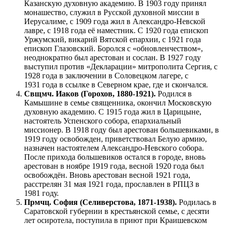
Казанскую духовную академию. В 1903 году принял
монашество, служил в Русской духовной миссии в
Иерусалиме, с 1909 года жил в Александро-Невской
лавре, с 1918 года её наместник. С 1920 года епископ
Уржумский, викарий Вятской епархии, с 1921 года
епископ Глазовский. Боролся с «обновленчеством»,
неоднократно был арестован и сослан. В 1927 году
выступил против «Декларации» митрополита Сергия, с
1928 года в заключении в Соловецком лагере, с
1931 года в ссылке в Северном крае, где и скончался.
Свщмч. Иаков (Горохов, 1880-1921).
Родился в
Камышине в семье священника, окончил Московскую
духовную академию. С 1915 года жил в Царицыне,
настоятель Успенского собора, епархиальный
миссионер. В 1918 году был арестован большевиками, в
1919 году освобожден, приветствовал Белую армию,
назначен настоятелем Александро-Невского собора.
После прихода большевиков остался в городе, вновь
арестован в ноябре 1919 года, весной 1920 года был
освобождён. Вновь арестован весной 1921 года,
расстрелян 31 мая 1921 года, прославлен в РПЦЗ в
1981 году.
Прмчц. София (Селиверстова, 1871-1938).
Родилась в
Саратовской губернии в крестьянской семье, с десяти
лет осиротела, поступила в приют при Краишевском