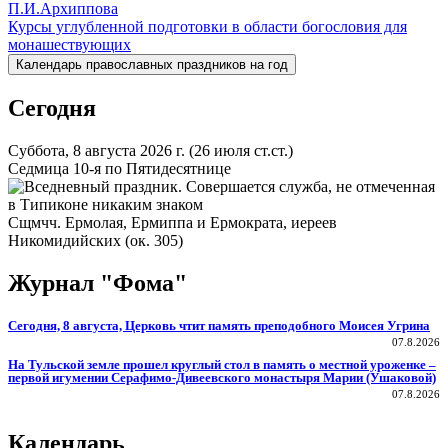
П.И.Архиппова
по
Курсы углубленной подготовки в области богословия для
записям
монашествующих
Календарь православных праздников на год
Сегодня
Суббота, 8 августа 2026 г.
(26 июля ст.ст.)
Седмица 10-я по Пятидесятнице
Сщмчч. Ермолая, Ермиппа и Ермократа, иереев
Никомидийских (ок. 305)
Журнал "Фома"
Сегодня, 8 августа, Церковь чтит память преподобного Моисея Угрина
07.8.2026
На Тульской земле прошел круглый стол в память о местной уроженке –
первой игумении Серафимо-Дивеевского монастыря Марии (Ушаковой)
07.8.2026
Календарь