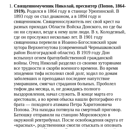
Священномученик Николай, пресвитер (Попов, 1864-
1919).
Родился в 1864 году в станице Урюпинской. В
1893 году он стал диаконом, а в 1894 году и
священником. Священнослужитель нес свой крест на
разных приходах Области Войска Донского, но где бы
он ни служил, везде к нему шли люди. В х. Колодезный,
где он прослужил несколько лет. В 1901 году
священника перевели в Иоанно-Богословский храм
хутора Верхнегнутова (современный Чернышковский
район Волгоградской области). В 1919 году Дон
вспыхнул огнем братоубийственной гражданской
войны. Отец Николай разделял со своими хуторянами
все трудности и скорби военного времени. Во время
эпидемии тифа исполнял свой долг, ходил по домам
заболевших и преподавал последнее напутствие
умиравшим, смягчал страдания больных. Проболел
тифом два месяца, и, не дожидаясь полного
выздоровления, начал служить. В конце марта его
арестовали, а во время обыска нашли фотографию его
брата — походного атамана Петра Харитоновича
Попова. Эта находка потянула на смертный приговор.
Батюшку отправили на станцию Морозовскую в
окружной ревтрибунал. После освобождения округа от
«красных», родственники смогли отыскать и опознать