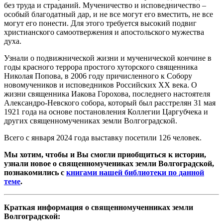
без труда и страданий. Мученичество и исповедничество –
особый благодатный дар, и не все могут его вместить, не все
могут его понести. Для этого требуется высокий подвиг
христианского самоотвержения и апостольского мужества
духа.
Узнали о подвижнической жизни и мученической кончине в
годы красного террора простого хуторского священника
Николая Попова, в 2006 году причисленного к Собору
новомучеников и исповедников Российских ХХ века. О
жизни священника Иакова Горохова, последнего настоятеля
Александро-Невского собора, который был расстрелян 31 мая
1921 года на основе постановления Коллегии Царгубчека и
других священномучениках земли Волгоградской.
Всего с января 2024 года выставку посетили 126 человек.
Мы хотим, чтобы и Вы смогли приобщиться к истории,
узнали новое о священномучениках земли Волгоградской,
познакомились с
книгами нашей библиотеки по данной
теме
.
Краткая информация о священномученниках земли
Волгоградской: