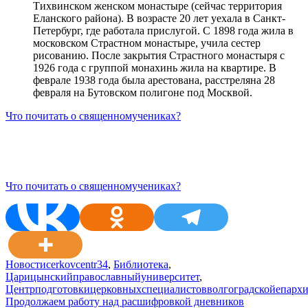
Тихвинском женском монастыре (сейчас территория
Еланского района). В возрасте 20 лет уехала в Санкт-
Петербург, где работала прислугой. С 1898 года жила в
московском Страстном монастыре, учила сестер
рисованию. После закрытия Страстного монастыря с
1926 года с группой монахинь жила на квартире. В
феврале 1938 года была арестована, расстреляна 28
февраля на Бутовском полигоне под Москвой.
Что почитать о священномучениках?
Что почитать о священномучениках?
Новости
cerkovcentr34
,
Библиотека
,
Царицынскийправославныйуниверситет
,
Центрподготовкицерковныхспециалистовволгоградскойепарх
Навигация
Продолжаем работу над расшифровкой дневников