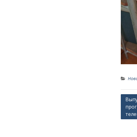
Нов
Навиг
Выпу
прог
по
теле
запи