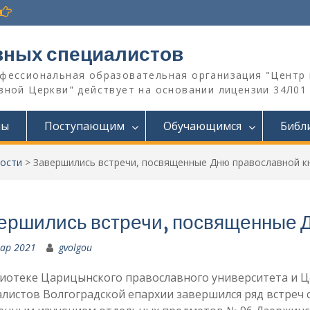
вных специалистов
офессиональная образовательная организация "Центр 
ной Церкви" действует на основании лицензии 34Л01 №
мы
Поступающим
Обучающимся
Библ
ости
>
Завершились встречи, посвященные Дню православной к
ершились встречи, посвященные Д
ар 2021
gvolgou
лиотеке Царицынского православного университета и 
листов Волгоградской епархии завершился ряд встреч 