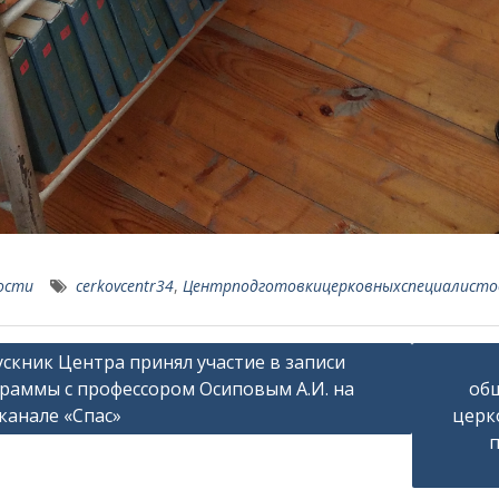
ости
cerkovcentr34
,
Центрподготовкицерковныхспециалистов
ация
скник Центра принял участие в записи
раммы с профессором Осиповым А.И. на
об
канале «Спас»
церк
сям
п