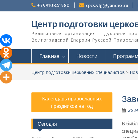
Перейти
+79910841580
cpcs.vlg@yandex.ru
к
содержимому
Центр подготовки церко
Религиозная организация — духовная пр
Волгоградской Eпархии Русской Православ
Главная
Новости
Програм
Центр подготовки церковных специалистов
>
Нов
Зав
Календарь православных
праздников на год
26 М
В биб
Сегодня
специа