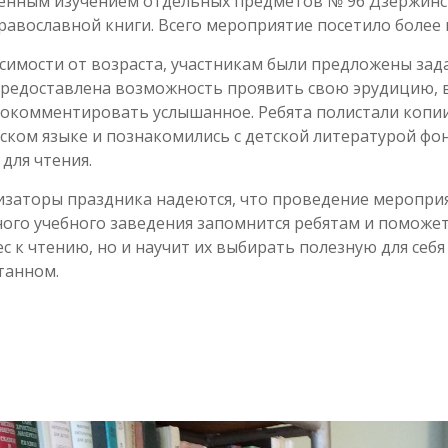
ленным изучением отдельных предметов № 96 Дзержинс
авославной книги. Всего мероприятие посетило более 
симости от возраста, участникам были предложены зад
редоставлена возможность проявить свою эрудицию, в
окомментировать услышанное. Ребята полистали копии
ском языке и познакомились с детской литературой фо
для чтения.
изаторы праздника надеются, что проведение меропри
ого учебного заведения запомнится ребятам и поможет
с к чтению, но и научит их выбирать полезную для себя
танном.