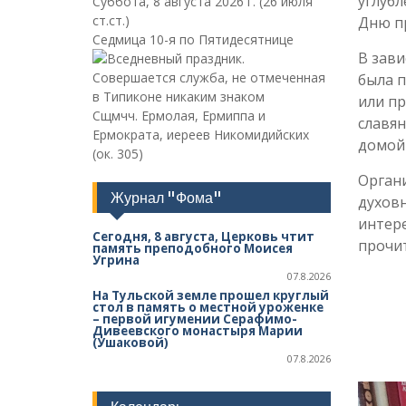
углуб
Суббота, 8 августа 2026 г.
(26 июля
ст.ст.)
Дню пр
Седмица 10-я по Пятидесятнице
В зави
была п
или пр
Сщмчч. Ермолая, Ермиппа и
славян
Ермократа, иереев Никомидийских
домой 
(ок. 305)
Орган
Журнал "Фома"
духовн
интере
Сегодня, 8 августа, Церковь чтит
прочи
память преподобного Моисея
Угрина
07.8.2026
На Тульской земле прошел круглый
стол в память о местной уроженке
– первой игумении Серафимо-
Дивеевского монастыря Марии
(Ушаковой)
07.8.2026