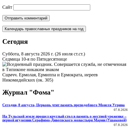
Сайт
Календарь православных праздников на год
Сегодня
Суббота, 8 августа 2026 г.
(26 июля ст.ст.)
Седмица 10-я по Пятидесятнице
Сщмчч. Ермолая, Ермиппа и Ермократа, иереев
Никомидийских (ок. 305)
Журнал "Фома"
Сегодня, 8 августа, Церковь чтит память преподобного Моисея Угрина
07.8.2026
На Тульской земле прошел круглый стол в память о местной уроженке –
первой игумении Серафимо-Дивеевского монастыря Марии (Ушаковой)
07.8.2026