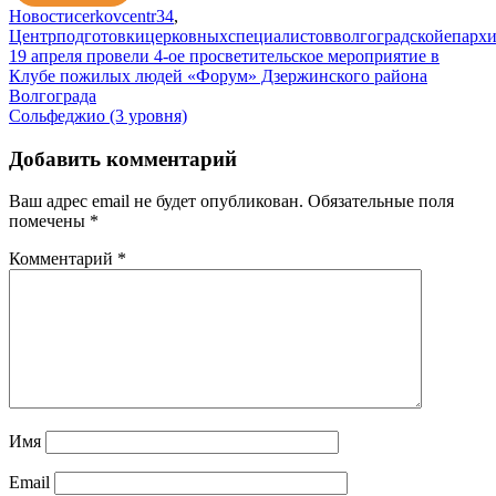
Новости
cerkovcentr34
,
Центрподготовкицерковныхспециалистовволгоградскойепарх
Навигация
19 апреля провели 4-ое просветительское мероприятие в
Клубе пожилых людей «Форум» Дзержинского района
по
Волгограда
записям
Сольфеджио (3 уровня)
Добавить комментарий
Ваш адрес email не будет опубликован.
Обязательные поля
помечены
*
Комментарий
*
Имя
Email