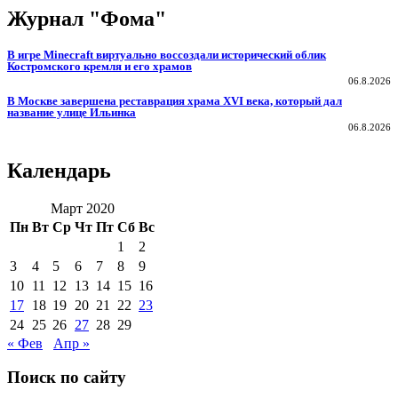
Журнал "Фома"
В игре Minecraft виртуально воссоздали исторический облик
Костромского кремля и его храмов
06.8.2026
В Москве завершена реставрация храма XVI века, который дал
название улице Ильинка
06.8.2026
Календарь
Март 2020
Пн
Вт
Ср
Чт
Пт
Сб
Вс
1
2
3
4
5
6
7
8
9
10
11
12
13
14
15
16
17
18
19
20
21
22
23
24
25
26
27
28
29
« Фев
Апр »
Поиск по сайту