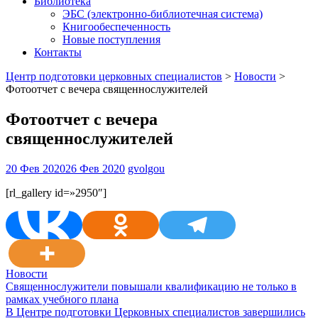
Библиотека
ЭБС (электронно-библиотечная система)
Книгообеспеченность
Новые поступления
Контакты
Центр подготовки церковных специалистов
>
Новости
>
Фотоотчет с вечера священнослужителей
Фотоотчет с вечера
священнослужителей
20 Фев 2020
26 Фев 2020
gvolgou
[rl_gallery id=»2950″]
Новости
Навигация
Священнослужители повышали квалификацию не только в
рамках учебного плана
по
В Центре подготовки Церковных специалистов завершились