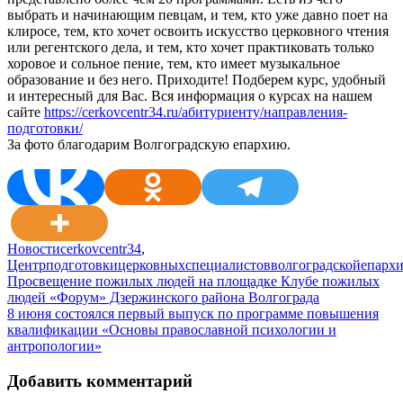
выбрать и начинающим певцам, и тем, кто уже давно поет на
клиросе, тем, кто хочет освоить искусство церковного чтения
или регентского дела, и тем, кто хочет практиковать только
хоровое и сольное пение, тем, кто имеет музыкальное
образование и без него. Приходите! Подберем курс, удобный
и интересный для Вас. Вся информация о курсах на нашем
сайте
https://cerkovcentr34.ru/абитуриенту/направления-
подготовки/
За фото благодарим Волгоградскую епархию.
Новости
cerkovcentr34
,
Центрподготовкицерковныхспециалистовволгоградскойепарх
Навигация
Просвещение пожилых людей на площадке Клубе пожилых
людей «Форум» Дзержинского района Волгограда
по
8 июня состоялся первый выпуск по программе повышения
записям
квалификации «Основы православной психологии и
антропологии»
Добавить комментарий