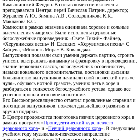
Камышинский Феодор. В состав комиссии включены
преподаватели Центра: иерей Вячеслав Патрин, директор;
Журавлев А.Ю., Зимина А.В., Солодовникова К.К.,
Маклакова Е.С.
Комиссия в рамках экзамена оценивала хоровое и сольные
выступления учащихся. Были исполнены церковные
богослужебные произведения: «Свете Тихий» Файнер,
«Херувимская песнь» И. Елецких, «Херувимская песнь» С.
Зайцева, «Милость Мира» В. Ковальджи.
Выпускники показали свои умения держать партию, строить
унисон, выстраивать динамику и фразировку в произведении,
знание церковных гласов, богослужебных особенностей,
навыки вокального исполнительства, постановки дыхания.
Большинство выпускников начинали свой певческий путь «с
нуля», обучаясь нотной грамоте, умению петь в хоре и
разбираться в тонкостях богослужебного устава, однако все
успешно прошли итоговое испытание.
Его Высокопреосвященство отметил проявленные старания и
потенциал выпускников, пожелал дальнейшего развития и
вручил подарки.
В Центре продолжится подготовка певчих церковного хора в
рамках программ «
Пропедевтический курс певчего
церковного хора
» и «
Певчий церковного хора
». В следующем
учебном году музыкально-певческое направление
представлено более чем 20 программами. Есть из чего