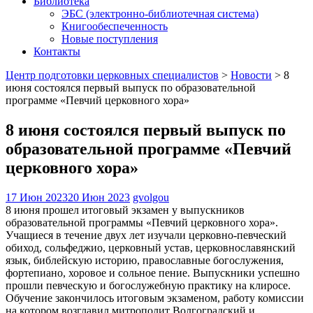
Библиотека
ЭБС (электронно-библиотечная система)
Книгообеспеченность
Новые поступления
Контакты
Центр подготовки церковных специалистов
>
Новости
>
8
июня состоялся первый выпуск по образовательной
программе «Певчий церковного хора»
8 июня состоялся первый выпуск по
образовательной программе «Певчий
церковного хора»
17 Июн 2023
20 Июн 2023
gvolgou
8 июня прошел итоговый экзамен у выпускников
образовательной программы «Певчий церковного хора».
Учащиеся в течение двух лет изучали церковно-певческий
обиход, сольфеджио, церковный устав, церковнославянский
язык, библейскую историю, православные богослужения,
фортепиано, хоровое и сольное пение. Выпускники успешно
прошли певческую и богослужебную практику на клиросе.
Обучение закончилось итоговым экзаменом, работу комиссии
на котором возглавил митрополит Волгоградский и