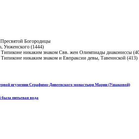
 Пресвятой Богородицы
, Унженского (1444)
Свв. жен Олимпиады диакониссы (40
и Евпраксии девы, Тавеннской (413)
 первой игумении Серафимо-Дивеевского монастыря Марии (Ушаковой)
й была питьевая вода