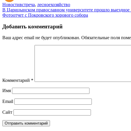
Новости
встреча
,
лесноехозяйство
Навигация
В Царицынском православном университете прошло выездное 
Фотоотчет с Покровского хорового собора
по
записям
Добавить комментарий
Ваш адрес email не будет опубликован.
Обязательные поля пом
Комментарий
*
Имя
Email
Сайт