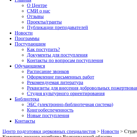
О Центре
СМИ о нас
Отзывы
Проекты/гранты
Публикации преподавателей
Новости
Программы
Поступающим
Как поступить?
Документы для поступления
Контакты по вопросам поступления
Обучающимся
Расписание звонков
Оформление письменных работ
Рекомендуемая литература
Реквизиты для внесения добровольных пожертвова
Студия культурного ориентирования
Библиотека
ЭБС (электронно-библиотечная система)
Книгообеспеченность
Новые поступления
Контакты
Центр подготовки церковных специалистов
>
Новости
>
Студе
Комитета лесного хозяйства Волгоградской области