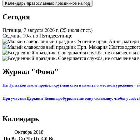
Календарь православных праздников на год
Сегодня
Пятница, 7 августа 2026 г.
(25 июля ст.ст.)
Седмица 10-я по Пятидесятнице
Успение прав. Анны, матери
Прп. Макария Желтоводского
Журнал "Фома"
На Тульской земле прошел круглый стол в память о местной уроженке –
При участии Церкви в Кении пробурили еще одну скважину, чтобы у люде
Календарь
Октябрь 2018
Пн
Вт
Ср
Чт
Пт
Сб
Вс