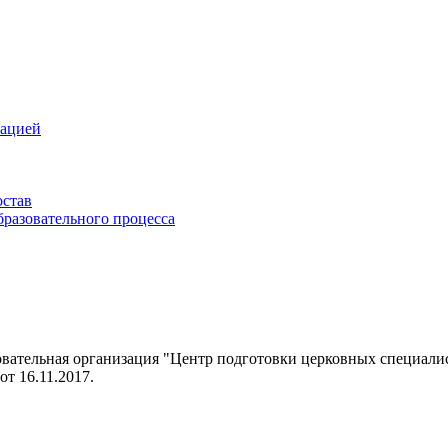
зацией
остав
бразовательного процесса
овательная организация "Центр подготовки церковных специал
т 16.11.2017.