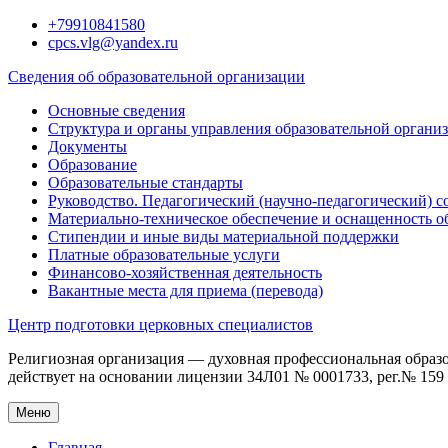
Перейти
+79910841580
к
cpcs.vlg@yandex.ru
содержимому
Сведения об образовательной организации
Основные сведения
Структура и органы управления образовательной органи
Документы
Образование
Образовательные стандарты
Руководство. Педагогический (научно-педагогический) с
Материально-техническое обеспечение и оснащенность о
Стипендии и иные виды материальной поддержки
Платные образовательные услуги
Финансово-хозяйственная деятельность
Вакантные места для приема (перевода)
Центр подготовки церковных специалистов
Религиозная организация — духовная профессиональная образ
действует на основании лицензии 34Л01 № 0001733, рег.№ 159 о
Меню
Главная