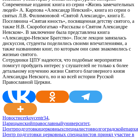
Современные издания: книга из серии «Жизнь замечательных
людей» А. Карпова «Александр Невский», книга из серии о
святых Л.В. Филимоновой «Святой Александр», книга Е.
Поселянина «Святая юность», посвященная детству святого, а
также Н.В. Скоробогатько «Рассказы о Святом Александре
Невском». В заключение была представлена книга
«Александро-Невское Братство». После лекции завязалась
дискуссия, студенты поделились своими впечатлениями, а
также названиями книг, по которым они сами знакомились с
жизнью святого.
Сотрудники ЦПУ надеются, что подобные мероприятия
помогут пробудить интерес у слушателей не только к более
детальному изучению жизни Святого благоверного князя
Александра Невского, но и ко всей истории Русской
Православной Церкви.
Новости
cerkovcentr34
,
Царицынскийправославныйуниверситет
,
Центрподготовкицерковныхспециалистовволгоградскойепарх
Навигация
Центр подготовки церковных специалистов принял участие в