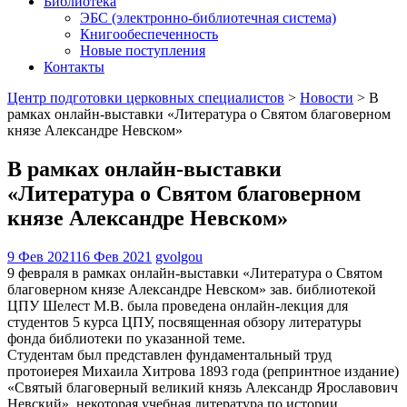
Библиотека
ЭБС (электронно-библиотечная система)
Книгообеспеченность
Новые поступления
Контакты
Центр подготовки церковных специалистов
>
Новости
>
В
рамках онлайн-выставки «Литература о Святом благоверном
князе Александре Невском»
В рамках онлайн-выставки
«Литература о Святом благоверном
князе Александре Невском»
9 Фев 2021
16 Фев 2021
gvolgou
9 февраля в рамках онлайн-выставки «Литература о Святом
благоверном князе Александре Невском» зав. библиотекой
ЦПУ Шелест М.В. была проведена онлайн-лекция для
студентов 5 курса ЦПУ, посвященная обзору литературы
фонда библиотеки по указанной теме.
Студентам был представлен фундаментальный труд
протоиерея Михаила Хитрова 1893 года (репринтное издание)
«Святый благоверный великий князь Александр Ярославович
Невский», некоторая учебная литература по истории.