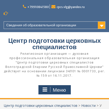
Перейти
к
+79910841580
cpcs.vlg@yandex.ru
содержимому
Сведения об образовательной организации
Центр подготовки церковных
специалистов
Религиозная организация — духовная
профессиональная образовательная организация
"Центр подготовки церковных специалистов
Волгоградской Eпархии Русской Православной Церкви"
действует на основании лицензии 34Л01 № 0001733, рег.
№ 159 от 16.11.2017.
Меню
Центр подготовки церковных специалистов
>
Новости
>
У