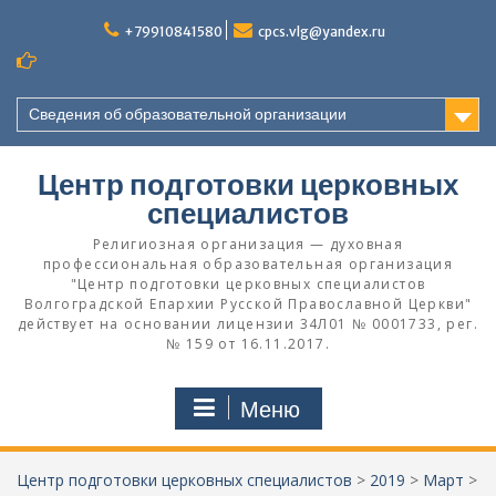
Перейти
к
+79910841580
cpcs.vlg@yandex.ru
содержимому
Сведения об образовательной организации
Центр подготовки церковных
специалистов
Религиозная организация — духовная
профессиональная образовательная организация
"Центр подготовки церковных специалистов
Волгоградской Eпархии Русской Православной Церкви"
действует на основании лицензии 34Л01 № 0001733, рег.
№ 159 от 16.11.2017.
Меню
Центр подготовки церковных специалистов
>
2019
>
Март
>