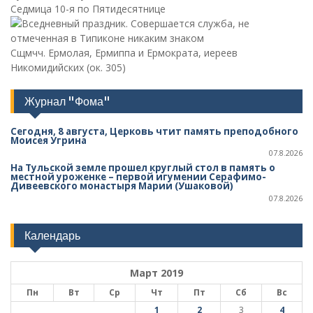
Седмица 10-я по Пятидесятнице
Сщмчч. Ермолая, Ермиппа и Ермократа, иереев
Никомидийских (ок. 305)
Журнал "Фома"
Сегодня, 8 августа, Церковь чтит память преподобного
Моисея Угрина
07.8.2026
На Тульской земле прошел круглый стол в память о
местной уроженке – первой игумении Серафимо-
Дивеевского монастыря Марии (Ушаковой)
07.8.2026
Календарь
Март 2019
Пн
Вт
Ср
Чт
Пт
Сб
Вс
1
2
3
4