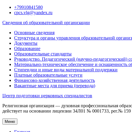
Перейти
+79910841580
к
cpcs.vlg@yandex.ru
содержимому
Сведения об образовательной организации
Основные сведения
Структура и органы управления образовательной органи
Документы
Образование
Образовательные стандарты
Руководство. Педагогический (научно-педагогический) с
Материально-техническое обеспечение и оснащенность о
Стипендии и иные виды материальной поддержки
Платные образовательные услуги
Финансово-хозяйственная деятельность
Вакантные места для приема (перевода)
Центр подготовки церковных специалистов
Религиозная организация — духовная профессиональная образ
действует на основании лицензии 34Л01 № 0001733, рег.№ 159 о
Меню
Главная