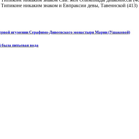
и Евпраксии девы, Тавеннской (413)
 первой игумении Серафимо-Дивеевского монастыря Марии (Ушаковой)
й была питьевая вода