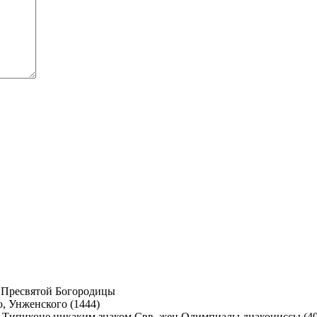
 Пресвятой Богородицы
, Унженского (1444)
Свв. жен Олимпиады диакониссы (40