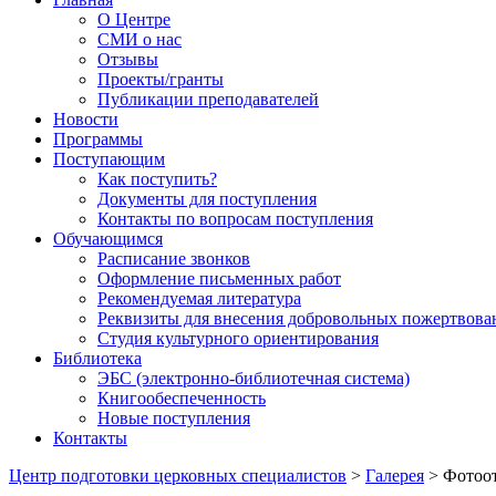
О Центре
СМИ о нас
Отзывы
Проекты/гранты
Публикации преподавателей
Новости
Программы
Поступающим
Как поступить?
Документы для поступления
Контакты по вопросам поступления
Обучающимся
Расписание звонков
Оформление письменных работ
Рекомендуемая литература
Реквизиты для внесения добровольных пожертвова
Студия культурного ориентирования
Библиотека
ЭБС (электронно-библиотечная система)
Книгообеспеченность
Новые поступления
Контакты
Центр подготовки церковных специалистов
>
Галерея
>
Фотоот