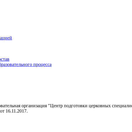
зацией
остав
бразовательного процесса
овательная организация "Центр подготовки церковных специал
т 16.11.2017.