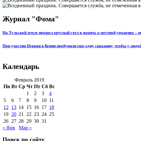
Журнал "Фома"
На Тульской земле прошел круглый стол в память о местной уроженке –
При участии Церкви в Кении пробурили еще одну скважину, чтобы у люде
Календарь
Февраль 2019
Пн
Вт
Ср
Чт
Пт
Сб
Вс
1
2
3
4
5
6
7
8
9
10
11
12
13
14
15
16
17
18
19
20
21
22
23
24
25
26
27
28
29
30
31
« Янв
Мар »
Поиск по сайту