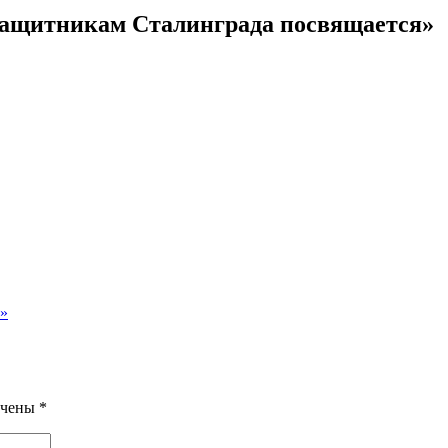
Защитникам Сталинграда посвящается»
я»
ечены
*