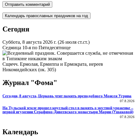
Календарь православных праздников на год
Сегодня
Суббота, 8 августа 2026 г.
(26 июля ст.ст.)
Седмица 10-я по Пятидесятнице
Сщмчч. Ермолая, Ермиппа и Ермократа, иереев
Никомидийских (ок. 305)
Журнал "Фома"
Сегодня, 8 августа, Церковь чтит память преподобного Моисея Угрина
07.8.2026
На Тульской земле прошел круглый стол в память о местной уроженке –
первой игумении Серафимо-Дивеевского монастыря Марии (Ушаковой)
07.8.2026
Календарь