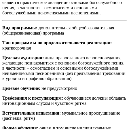
является практическое овладение основами богослужебного
пения, в частности – осмогласием и основными
богослужебными неизменяемыми песнопениями.
Вид программы:
дополнительная общеобразовательная
(общеразвивающая) программа
Тип программы по продолжительности реализации:
краткосрочная
Целевая аудитория:
лица православного вероисповедания,
желающие познакомиться с основами богослужебного пения,
в частности – осмогласием и основными богослужебными
неизменяемыми песнопениями (без предъявления требований
к уровню и профилю образования)
Целевое обучение:
не предусмотрено
Требования к поступающим:
обучающиеся должны обладать
интонационным слухом и чувством ритма
Вступительные испытания:
музыкальное прослушивание
(распевка, ритм)
Форма обучения:
очная, в том числе индивидуальные