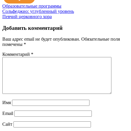
Образовательные программы
Навигация
Сольфеджио: углубленный уровень
Певчий церковного хора
по
записям
Добавить комментарий
Ваш адрес email не будет опубликован.
Обязательные поля
помечены
*
Комментарий
*
Имя
Email
Сайт