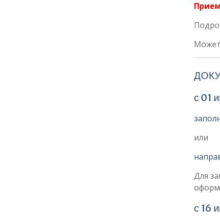
Прием
Подро
Может
ДОК
с 01 
запол
или
напра
Для за
оформ
с 16 