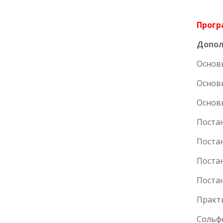
Прогр
Допол
Основ
Основ
Основ
Постан
Постан
Постан
Постан
Практи
Сольфе