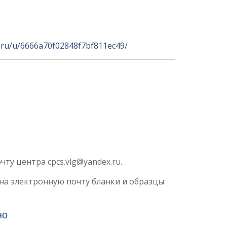
x.ru/u/6666a70f02848f7bf811ec49/
ту центра cpcs.vlg@yandex.ru.
на электронную почту бланки и образцы
но