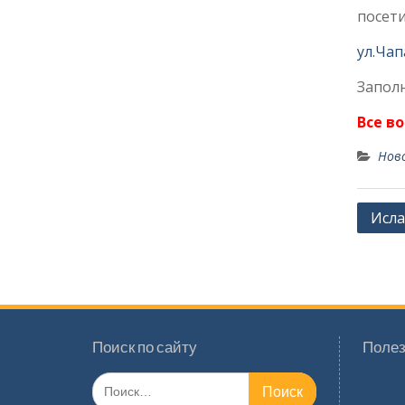
посети
ул.Чап
Заполн
Все в
Нов
Навиг
Исла
по
запи
Поиск по сайту
Полез
Поиск
по: