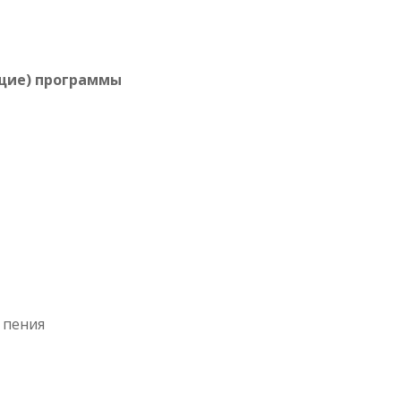
щие) программы
 пения