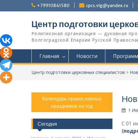
Перейти
+79910841580
cpcs.vlg@yandex.ru
к
содержимому
Центр подготовки церко
Религиозная организация — духовная пр
Волгоградской Eпархии Русской Православ
Главная
Новости
Програм
Центр подготовки церковных специалистов
>
Нов
Нов
Календарь православных
праздников на год
1 Ию
С 01 и
Сегодня
(
подро