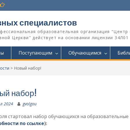
вных специалистов
офессиональная образовательная организация "Центр 
ной Церкви" действует на основании лицензии 34Л01 №
мы
Поступающим
Обучающимся
Библ
ости
>
Новый набор!
ый набор!
л 2024
gvolgou
юля стартовал набор обучающихся на образовательные
бности по ссылке
):