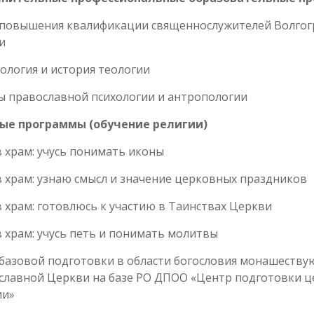
 повышения квалификации священнослужителей Волгогр
и
логия и история теологии
ы православной психологии и антропологии
ые программы (обучение религии)
в храм: учусь понимать иконы
в храм: узнаю смысл и значение церковных праздников
в храм: готовлюсь к участию в Таинствах Церкви
в храм: учусь петь и понимать молитвы
 базовой подготовки в области богословия монашеству
славной Церкви на базе РО ДПОО «Центр подготовки ц
ии»