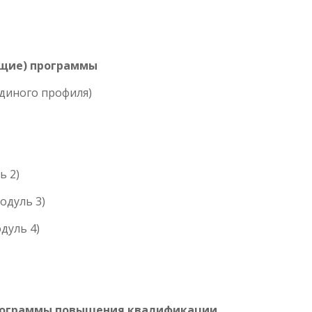
щие) программы
диного профиля)
ь 2)
одуль 3)
дуль 4)
рограммы повышения квалификации