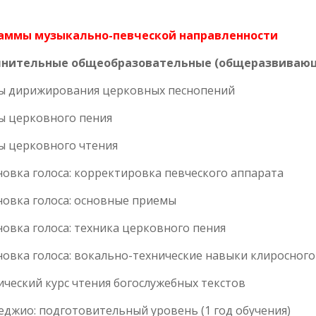
аммы музыкально-певческой направленности
нительные общеобразовательные (общеразвиваю
ы дирижирования церковных песнопений
ы церковного пения
ы церковного чтения
овка голоса: корректировка певческого аппарата
овка голоса: основные приемы
овка голоса: техника церковного пения
овка голоса: вокально-технические навыки клиросного
ческий курс чтения богослужебных текстов
джио: подготовительный уровень (1 год обучения)