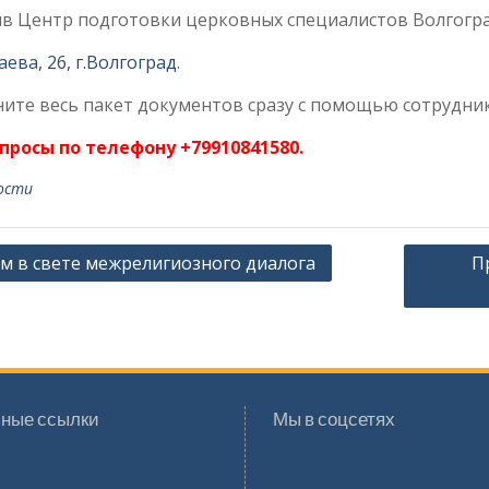
в Центр подготовки церковных специалистов Волгогра
аева, 26, г.Волгоград
.
ите весь пакет документов сразу с помощью сотрудни
опросы по телефону +79910841580.
ости
ация
м в свете межрелигиозного диалога
П
сям
ные ссылки
Мы в соцсетях