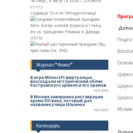
Четверг, 6 августа 2026 г.
(24 июля
ст.ст.)
Седмица 10-я по Пятидесятнице
Прогр
Мчч. блгвв. князей Бориса и Глеба,
Допо
во св. Крещении Романа и Давида
(1015)
Подгот
Мц.
Христины (ок. 300)
Богосл
Основы
Журнал "Фома"
Церков
В игре Minecraft виртуально
воссоздали исторический облик
Костромского кремля и его храмов
Церков
06.8.2026
В Москве завершена реставрация
Церков
храма XVI века, который дал
название улице Ильинка
Ислам 
06.8.2026
Календарь
Допол