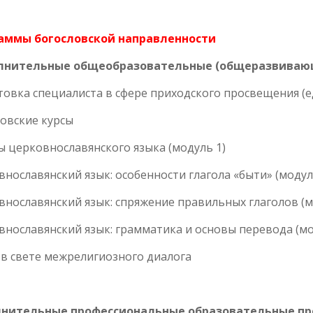
аммы богословской направленности
лнительные общеобразовательные (общеразвиваю
овка специалиста в сфере приходского просвещения (е
овские курсы
 церковнославянского языка (модуль 1)
нославянский язык: особенности глагола «быти» (модул
нославянский язык: спряжение правильных глаголов (м
нославянский язык: грамматика и основы перевода (мо
в свете межрелигиозного диалога
нительные профессиональные образовательные п