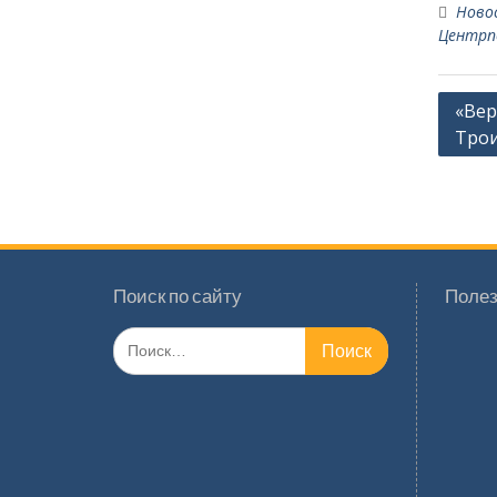
Ново
Центрп
Навиг
«Вер
Тро
по
запи
Поиск по сайту
Полез
Поиск
по: