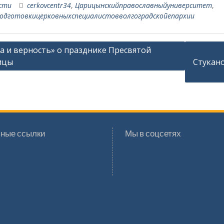
сти
cerkovcentr34
,
Царицынскийправославныйуниверситет
,
одготовкицерковныхспециалистовволгоградскойепархии
ация
а и верность» о празднике Пресвятой
ицы
Стукано
сям
ные ссылки
Мы в соцсетях