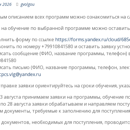
н 2026
gvolgou
ным описанием всех программ можно ознакомиться на 
 на обучение по выбранной программе можно оставить
олнить форму по ссылке
https://forms.yandex.ru/cloud/68
онить по номеру +79910841580 и оставить заявку устн
исать сообщение (ФИО, название программы, телефон) 
0841580
сать письмо (ФИО, название программы, телефон, элек
cpcs.vlg@yandex.ru
правке заявки ориентируйтесь на сроки обучения, ука
3 августа принимаем заявки на программы, обучение по
4 по 28 августа заявки обрабатываем и направляем по
 документы, требуемые к заполнению для поступления
документов, необходимых для поступления, проводитс