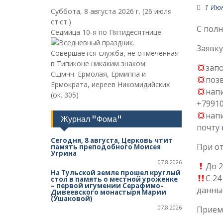
1 Ию
Суббота, 8 августа 2026 г.
(26 июля
ст.ст.)
С пол
Седмица 10-я по Пятидесятнице
Заявку
зап
Сщмчч. Ермолая, Ермиппа и
позв
Ермократа, иереев Никомидийских
нап
(ок. 305)
+7991
напи
Журнал "Фома"
почту
Сегодня, 8 августа, Церковь чтит
При от
память преподобного Моисея
Угрина
07.8.2026
До 2
На Тульской земле прошел круглый
С 2
стол в память о местной уроженке
– первой игумении Серафимо-
данным
Дивеевского монастыря Марии
(Ушаковой)
07.8.2026
Прием 