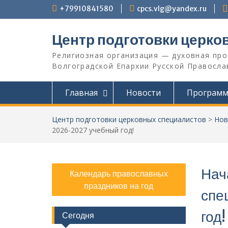
Перейти
+79910841580
cpcs.vlg@yandex.ru
к
содержимому
Центр подготовки церко
Религиозная организация — духовная пр
Волгоградской Eпархии Русской Православ
Главная
Новости
Програм
Центр подготовки церковных специалистов
>
Нов
2026-2027 учебный год!
Нач
Календарь православных
праздников на год
спе
год!
Сегодня