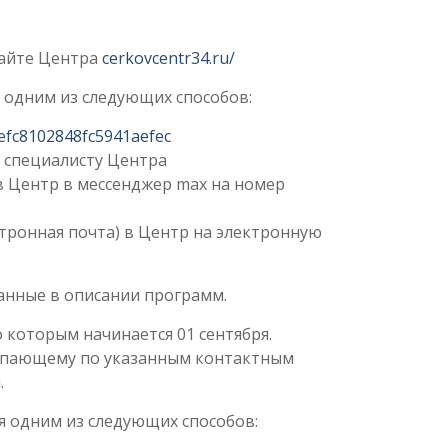
сайте Центра
cerkovcentr34.ru/
 одним из следующих способов:
5efc8102848fc5941aefec
о специалисту Центра
в Центр в мессенджер max на номер
тронная почта) в Центр на электронную
занные в описании программ.
 которым начинается 01 сентября.
ступающему по указанным контактным
.
я одним из следующих способов: