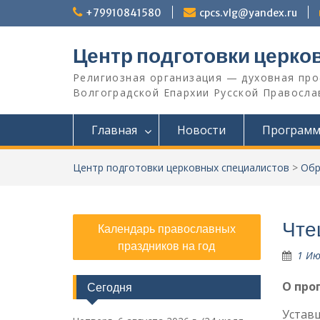
Перейти
+79910841580
cpcs.vlg@yandex.ru
к
содержимому
Центр подготовки церко
Религиозная организация — духовная пр
Волгоградской Eпархии Русской Православ
Главная
Новости
Програм
Центр подготовки церковных специалистов
>
Обр
Чте
Календарь православных
праздников на год
1 Ию
О про
Сегодня
Уставщ