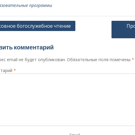
азовательные программы
ация
овное богослужебное чтение
Про
сям
вить комментарий
ес email не будет опубликован.
Обязательные поля помечены
*
тарий
*