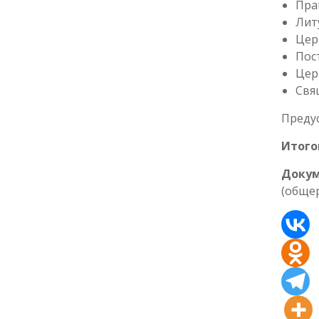
Пра
Лит
Цер
Пос
Цер
Свя
Предус
Итого
Докум
(обще