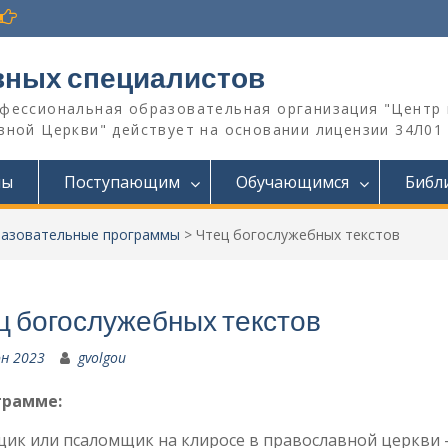
вных специалистов
офессиональная образовательная организация "Центр 
ной Церкви" действует на основании лицензии 34Л01 №
мы
Поступающим
Обучающимся
Библ
азовательные программы
>
Чтец богослужебных текстов
ц богослужебных текстов
н 2023
gvolgou
грамме:
ик или псаломщик на клиросе в православной церкви —