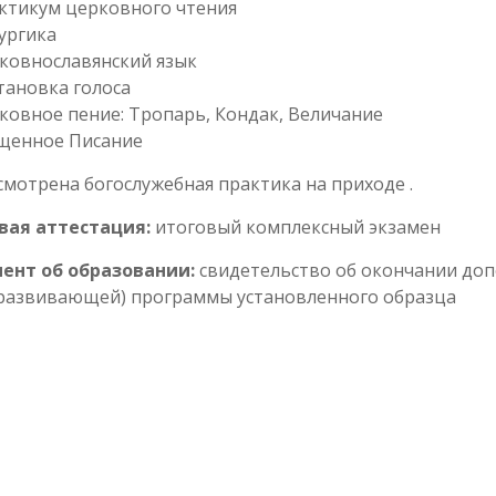
ктикум церковного чтения
ургика
ковнославянский язык
тановка голоса
ковное пение: Тропарь, Кондак, Величание
щенное Писание
мотрена богослужебная практика на приходе .
вая аттестация:
итоговый комплексный экзамен
ент об образовании:
свидетельство об окончании до
развивающей) программы установленного образца