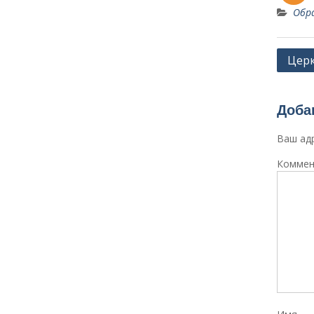
Обр
Навиг
Церк
по
запи
Доба
Ваш адр
Коммен