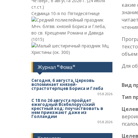
Четверг, 6 августа 2026 г.
(24 июля
какие 
ст.ст.)
знание
Седмица 10-я по Пятидесятнице
читает
Мчч. блгвв. князей Бориса и Глеба,
чтения
во св. Крещении Романа и Давида
Прогр
(1015)
Мц.
тексто
Христины (ок. 300)
объем 
Для об
Журнал "Фома"
Сегодня, 6 августа, Церковь
вспоминает князей-
Вид п
страстотерпцев Бориса и Глеба
05.8.2026
Тип п
С 18 по 26 августа пройдет
ежегодный Всебелорусский
крестный ход: поучаствовать в
Целев
нем приезжают даже из
вероис
Голландии
05.8.2026
псало
Целев