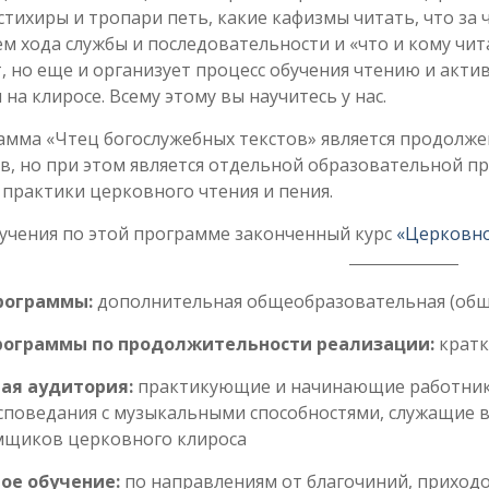
стихиры и тропари петь, какие кафизмы читать, что за 
м хода службы и последовательности и «что и кому чит
, но еще и организует процесс обучения чтению и акт
 на клиросе. Всему этому вы научитесь у нас.
амма «Чтец богослужебных текстов» является продолж
в, но при этом является отдельной образовательной п
практики церковного чтения и пения.
учения по этой программе законченный курс
«Церковно
рограммы:
дополнительная общеобразовательная (об
рограммы по продолжительности реализации:
кратк
ая аудитория:
практикующие и начинающие работники
поведания с музыкальными способностями, служащие в 
мщиков церковного клироса
ое обучение:
по направлениям от благочиний, приходо