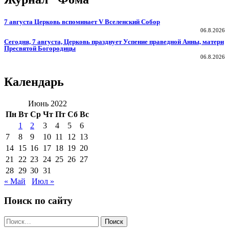
7 августа Церковь вспоминает V Вселенский Собор
06.8.2026
Сегодня, 7 августа, Церковь празднует Успение праведной Анны, матери
Пресвятой Богородицы
06.8.2026
Календарь
Июнь 2022
Пн
Вт
Ср
Чт
Пт
Сб
Вс
1
2
3
4
5
6
7
8
9
10
11
12
13
14
15
16
17
18
19
20
21
22
23
24
25
26
27
28
29
30
31
« Май
Июл »
Поиск по сайту
Поиск