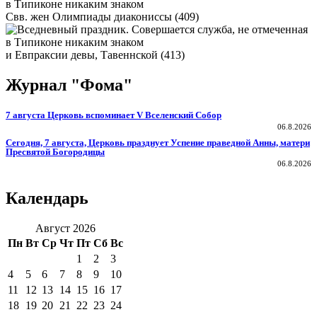
Свв. жен Олимпиады диакониссы (409)
и Евпраксии девы, Тавеннской (413)
Журнал "Фома"
7 августа Церковь вспоминает V Вселенский Собор
06.8.2026
Сегодня, 7 августа, Церковь празднует Успение праведной Анны, матери
Пресвятой Богородицы
06.8.2026
Календарь
Август 2026
Пн
Вт
Ср
Чт
Пт
Сб
Вс
1
2
3
4
5
6
7
8
9
10
11
12
13
14
15
16
17
18
19
20
21
22
23
24